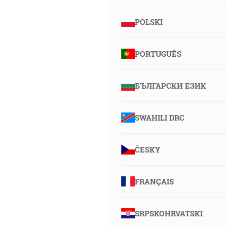
POLSKI
PORTUGUÊS
БЪЛГАРСКИ ЕЗИК
SWAHILI DRC
ČESKY
FRANÇAIS
SRPSKOHRVATSKI