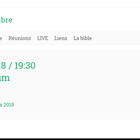
ibre
e
Réunions
LIVE
Liens
La bible
18 / 19:30
um
s 2018