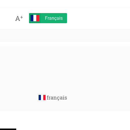
A
+
Français
français