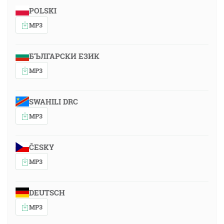
POLSKI
MP3
БЪЛГАРСКИ ЕЗИК
MP3
SWAHILI DRC
MP3
ČESKY
MP3
DEUTSCH
MP3