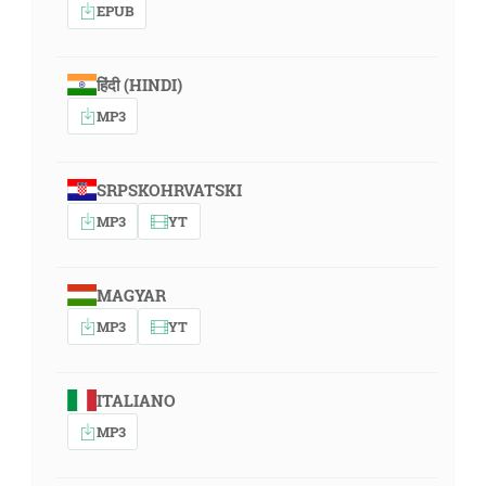
EPUB
हिंदी (HINDI)
MP3
SRPSKOHRVATSKI
MP3
YT
MAGYAR
MP3
YT
ITALIANO
MP3