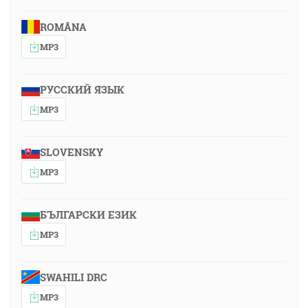
ROMÂNA
MP3
РУССКИЙ ЯЗЫК
MP3
SLOVENSKY
MP3
БЪЛГАРСКИ ЕЗИК
MP3
SWAHILI DRC
MP3