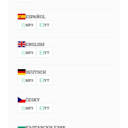
ESPAÑOL
MP3
YT
ENGLISH
MP3
YT
DEUTSCH
MP3
YT
ČESKY
MP3
YT
БЪЛГАРСКИ ЕЗИК