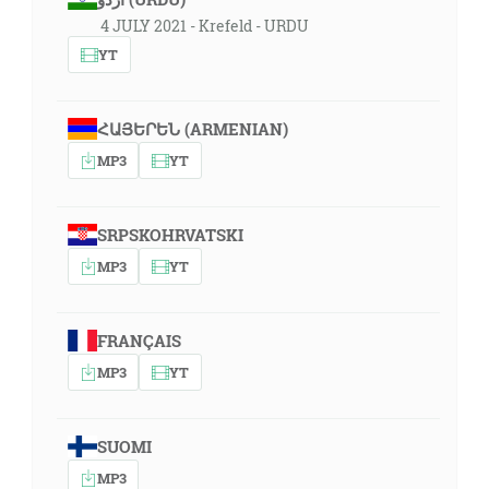
4 JULY 2021 - Krefeld - URDU
YT
ՀԱՅԵՐԵՆ (ARMENIAN)
MP3
YT
SRPSKOHRVATSKI
MP3
YT
FRANÇAIS
MP3
YT
SUOMI
MP3