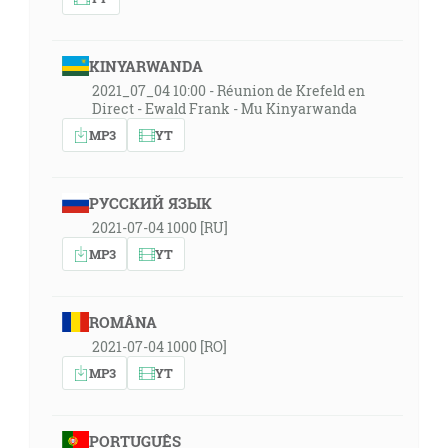
KINYARWANDA
2021_07_04 10:00 - Réunion de Krefeld en
Direct - Ewald Frank - Mu Kinyarwanda
MP3
YT
РУССКИЙ ЯЗЫК
2021-07-04 1000 [RU]
MP3
YT
ROMÂNA
2021-07-04 1000 [RO]
MP3
YT
PORTUGUÊS