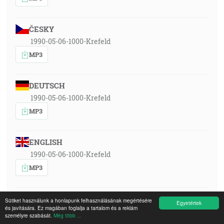
ČESKY
1990-05-06-1000-Krefeld
MP3
DEUTSCH
1990-05-06-1000-Krefeld
MP3
ENGLISH
1990-05-06-1000-Krefeld
MP3
ESPAÑOL
Sütiket használunk a honlapunk felhasználásának megértésére
Egyetértek
és javítására. Ez magában foglalja a tartalom és a reklám
1990-05-06-1000-Krefeld
személyre szabását.
Még több ...
MP3