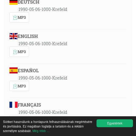
DEUTSCH
1990-05-06-1000-Krefeld
MP3
ENGLISH
1990-05-06-1000-Krefeld
MP3
ESPAÑOL
1990-05-06-1000-Krefeld
MP3
FRANÇAIS
1990-05-06-1000-Krefeld
MP3
Sütiket használunk a honlapunk felhasználásának megértésére
Egyetértek
és javítására. Ez magában foglalja a tartalom és a reklám
személyre szabását.
Még több ...