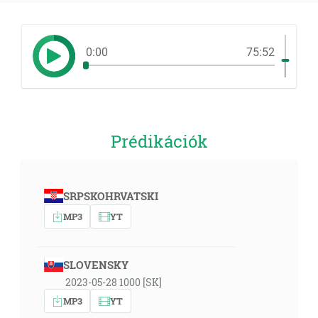
0:00
75:52
Prédikációk
SRPSKOHRVATSKI
MP3
YT
SLOVENSKY
2023-05-28 1000 [SK]
MP3
YT