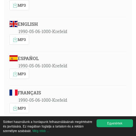
MP3
ENGLISH
1990-05-06-1000-Krefeld
MP3
ESPAÑOL
1990-05-06-1000-Krefeld
MP3
FRANÇAIS
1990-05-06-1000-Krefeld
MP3
Sütiket használunk a honlapunk felhasználásának megértésére
Egyetértek
és javítására. Ez magában foglalja a tartalom és a reklám
SRPSKOHRVATSKI
személyre szabását.
Még több ...
1990-05-06-1000-Krefeld