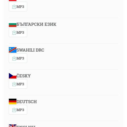
MP3
БЪЛГАРСКИ ЕЗИК
MP3
SWAHILI DRC
MP3
ČESKY
MP3
DEUTSCH
MP3