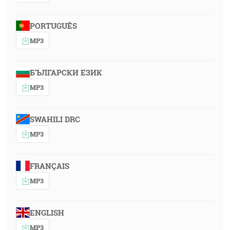
PORTUGUÊS
MP3
БЪЛГАРСКИ ЕЗИК
MP3
SWAHILI DRC
MP3
FRANÇAIS
MP3
ENGLISH
MP3