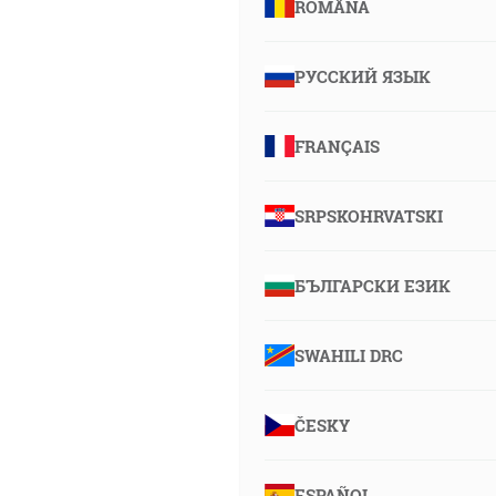
ROMÂNA
РУССКИЙ ЯЗЫК
FRANÇAIS
SRPSKOHRVATSKI
БЪЛГАРСКИ ЕЗИК
SWAHILI DRC
ČESKY
ESPAÑOL