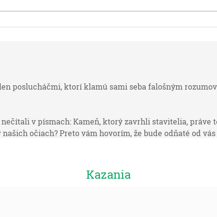
e len poslucháčmi, ktorí klamú sami seba falošným rozumova
 nečítali v písmach: Kameň, ktorý zavrhli stavitelia, práve 
é v našich očiach? Preto vám hovorím, že bude odňaté od vá
ho ovocie. [Mt 21:42-43]
Kazania
i koniec, hovorí Pán, Bôh, ktorý je a ktorý bol a ktorý prijde
slová a nečiní ich, bude pripodobnený človeku bláznovi, ktor