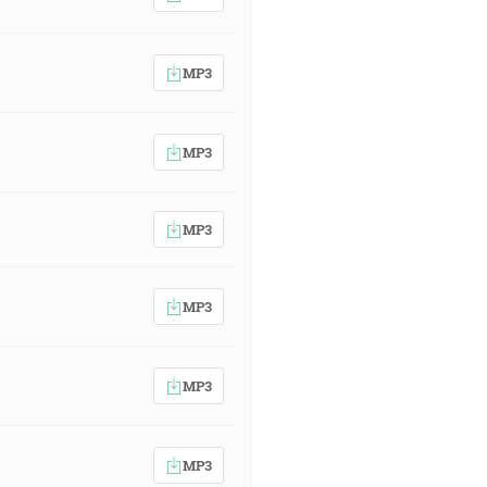
MP3
orý postavil svoj dom na skale.
MP3
ho nezjavily, ale môj Otec, ktorý je
ev, a nepremôžu jej ani brány ríše
MP3
MP3
 v našich očiach. Toto je deň,
MP3
MP3