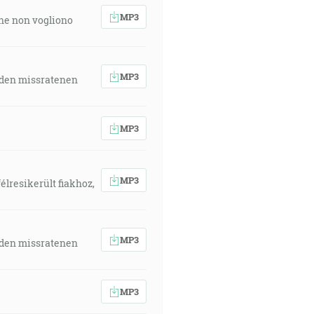
MP3
 che non vogliono
de donášať jeho ovocie. [Mt 21:43]
MP3
u Bohu! [Iz 40:3]
 den missratenen
MP3
ľný kvet: [Iz 40:6]
MP3
sa priblížilo nebeské kráľovstvo.
élresikerült fiakhoz,
úšti: Prihotovte cestu Pánovu,
MP3
 den missratenen
 [Mt 4:17]
MP3