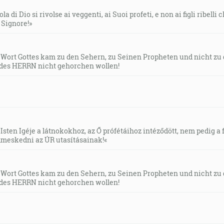
la di Dio si rivolse ai veggenti, ai Suoi profeti, e non ai figli ribelli
ňaté od vás kráľovstvo Božie a bude dané národu, ktorý bu
l Signore!»
ravte cestu Hospodinovu, urovnajte na pustine hradskú nášm
s Wort Gottes kam zu den Sehern, zu Seinen Propheten und nicht zu
des HERRN nicht gehorchen wollen!
 Čo mám volať? Každé telo je tráva a každý jeho pôvab ako po
teľ a kázal na Judskej púšti a hovoril: Čiňte pokánie! Lebo 
Isten Igéje a látnokokhoz, az Ő prófétáihoz intéződött, nem pedig a f
meskedni az ÚR utasításainak!«
 skrze proroka Izaiáša, ktorý povedal: Hlas volajúceho na p
t 3:1-3]
s Wort Gottes kam zu den Sehern, zu Seinen Propheten und nicht zu
des HERRN nicht gehorchen wollen!
ovoriť: Čiňte pokánie! Lebo sa priblížilo nebeské kráľovstvo.