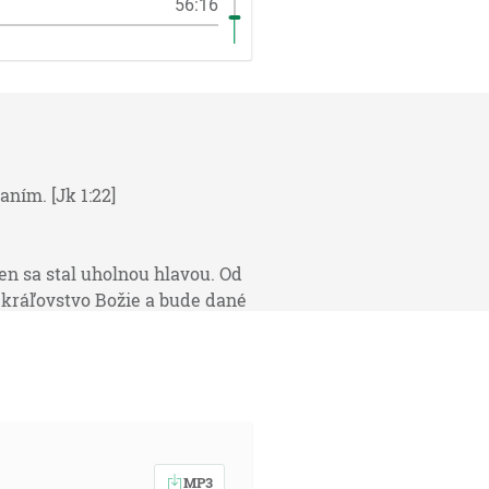
56:16
ním. [Jk 1:22]
ten sa stal uholnou hlavou. Od
s kráľovstvo Božie a bude dané
, ten Všemohúci. [Zj 1:8]
ý vystavil svoj dom na piesku. [Mt
MP3