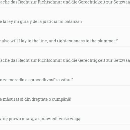
mache das Recht zur Richtschnur und die Gerechtigkeit zur Setzwaa
to, zaplakal nad ním a povedal: Ó, keby si aj ty bolo poznalo,
to skryté pred tvojimi očami! [Lk 19:41-42]
e la ley mi guía y de la justicia mi balanza!»
, po všetky jej dni, sejba a žatva, studeno a teplo, leto a zi
e also will I lay to the line, and righteousness to the plummet.!”
 sú tí, ktorí, keď počuli, v šľachetnom a dobrom srdci podrž
mache das Recht zur Richtschnur und die Gerechtigkeit zur Setzwaa
je slovo je pravda. [Jn 17:17]
vo za meradlo a spravodlivosť za váhu!“
de măsurat și din dreptate o cumpănă!
 nijakej tmy. [1J 1:5]
czynię prawo miarą, a sprawiedliwość wagą!
a pretvaruje na anjela svetla. [2Kor 11:14]