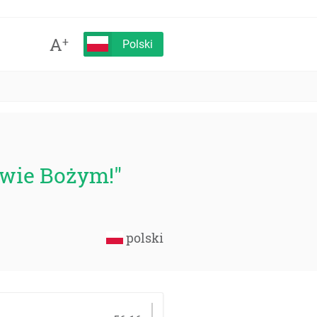
A
+
Polski
twie Bożym!"
polski