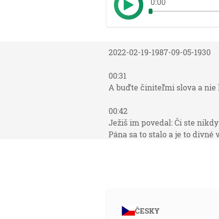
0:00
2022-02-19-1987-09-05-1930
00:31
A buďte činiteľmi slova a ni
00:42
Ježiš im povedal: Či ste nikdy
Pána sa to stalo a je to divn
národu, ktorý bude donášať je
03:41
Ja som Alfa i Omega, počiatok 
04:03
ČESKY
A každý, kto čuje tieto moje 