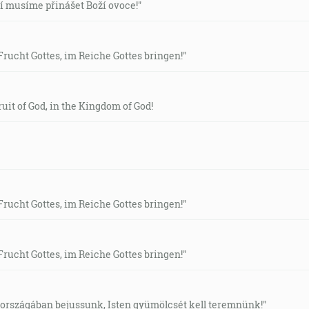
í musíme přinášet Boží ovoce!"
rucht Gottes, im Reiche Gottes bringen!"
moje slová a činí ich, pripodobním rozumnému človekovi, kt
ruit of God, in the Kingdom of God!
 Blahoslavený si Šimone, synu Jonášov, lebo telo a krv ti to
ím, že si ty Peter, Skala, a na tej skale zbudujem svoju cirk
rucht Gottes, im Reiche Gottes bringen!"
a, stal sa hlavou uhla. Od Hospodina sa to stalo a je to divné
me a radujme sa v ňom! [Ž 118:22-24]
rucht Gottes, im Reiche Gottes bringen!"
pasenie nášho Boha. [Ž 98:3]
 országában bejussunk, Isten gyümölcsét kell teremnünk!"