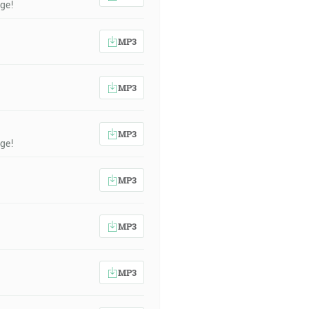
ge!
 a to aspoň v tento tvoj deň, čo je
MP3
ma, deň a noc neprestanú. [1M 8:22]
MP3
ujú slovo a donášajú užitok v
MP3
ge!
MP3
MP3
MP3