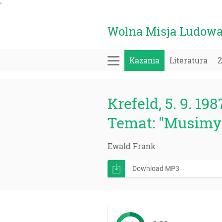
'
Wolna Misja Ludow
Kazania
Literatura
Krefeld, 5. 9. 198
Temat: "Musimy 
Ewald Frank
Download MP3