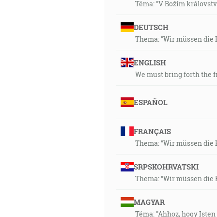
Téma: "V Božím královstv
7:26]
DEUTSCH
04:05
Thema: "Wir müssen die F
Každého tedy, kto čuje tieto 
[Mt 7:24]
ENGLISH
We must bring forth the f
04:32
A Ježiš odpovedal a riekol mu:
v nebesiach. A ja ti tiež hovor
ESPAÑOL
smrti; [Mt 16:17-18]
FRANÇAIS
05:08
Thema: "Wir müssen die F
Kameň, ktorý zavrhli staviteli
ktorý učinil Hospodin; plesaj
SRPSKOHRVATSKI
Thema: "Wir müssen die F
06:30
Všetky končiny zeme uvidia s
MAGYAR
Téma: "Ahhoz, hogy Isten