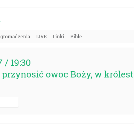
a
Zgromadzenia
LIVE
Linki
Bible
7 / 19:30
przynosić owoc Boży, w króles