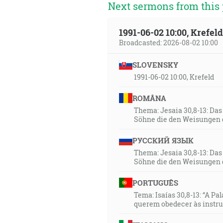
Next sermons from this 
11:08
Preto vám hovorím, že bude od
1991-06-02 10:00, Krefe
Broadcasted: 2026-08-02 10:00
12:08
Prišiel do svojho vlastného, a j
SLOVENSKY
1991-06-02 10:00, Krefeld
12:54
ROMÂNA
… a srovnajú ťa so zemou i tv
Thema: Jesaia 30,8-13: Da
navštívenia. [Lk 19:44]
Söhne die den Weisungen 
14:40
РУССКИЙ ЯЗЫК
A anjel odpovedal a riekol jej
Thema: Jesaia 30,8-13: Da
volať Syn Boží. [Lk 1:35]
Söhne die den Weisungen 
PORTUGUÊS
15:06
Tema: Isaías 30,8-13: “A Pa
Nie vy ste si mňa vyvolili, ale
querem obedecer às instr
zostávalo, aby, za čokoľvek by