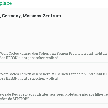
place
ňaté od vás kráľovstvo Božie a bude dané národu, ktorý bu
ld, Germany, Missions-Zentrum
eho vlastní ho neprijali! [Jn 1:11]
oje deti v tebe a nenechajú v tebe kameňa na kameni, preto
s Wort Gottes kam zu den Sehern, zu Seinen Propheten und nicht zu
des HERRN nicht gehorchen wollen!
: Svätý Duch prijde na teba, a moc Najvyššieho ti zatôni, a p
s Wort Gottes kam zu den Sehern, zu Seinen Propheten und nicht zu
des HERRN nicht gehorchen wollen!
lavra de Deus veio aos videntes, aos seus profetas, e não aos filhos 
 ja som si vás vyvolil a ustanovil som vás, aby ste vy išli a n
uções do SENHOR!”
 ste prosili Otca v mojom mene, dal vám. [Jn 15:16]