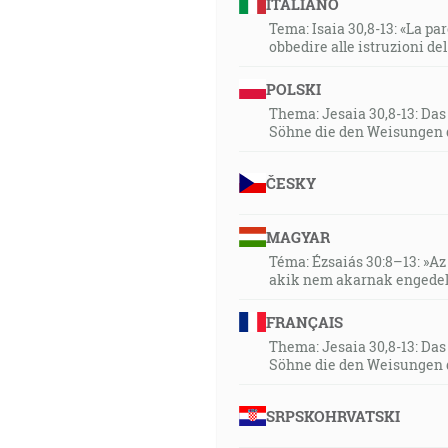
ITALIANO
15:23
Tema: Isaia 30,8-13: «La paro
Preto vám hovorím, že bude od
obbedire alle istruzioni de
POLSKI
18:00
Hlas volajúceho na púšti: Up
Thema: Jesaia 30,8-13: Da
Söhne die den Weisungen 
19:54
ČESKY
Hlas hovorí: Volaj! A povedal:
20:22
MAGYAR
V tých dňoch prišiel Ján Krsti
Téma: Ézsaiás 30:8–13: »Az 
akik nem akarnak engedel
Lebo toto je ten predpovedaný
čiňte priame jeho chodníky! [M
FRANÇAIS
Thema: Jesaia 30,8-13: Da
21:58
Söhne die den Weisungen 
Odvtedy začal Ježiš hlásať a h
SRPSKOHRVATSKI
22:23