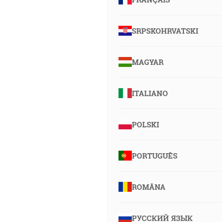
SRPSKOHRVATSKI
MAGYAR
ITALIANO
POLSKI
PORTUGUÊS
ROMÂNA
РУССКИЙ ЯЗЫК