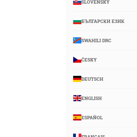
SLOVENSKY
БЪЛГАРСКИ ЕЗИК
SWAHILI DRC
ČESKY
DEUTSCH
ENGLISH
ESPAÑOL
FRANÇAIS