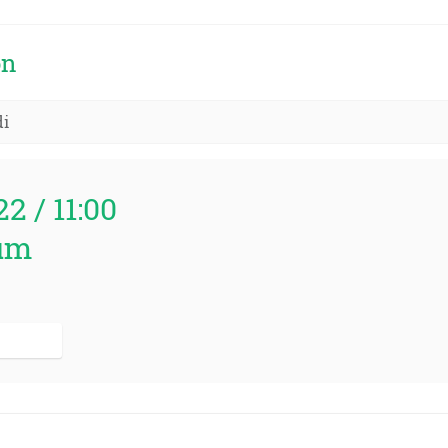
on
di
22 / 11:00
um