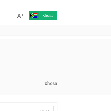
A
+
Xhosa
xhosa