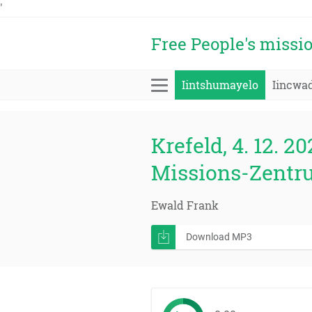
'
Free People's missi
Iintshumayelo
Iincwa
Krefeld, 4. 12. 20
Missions-Zentr
Ewald Frank
Download MP3