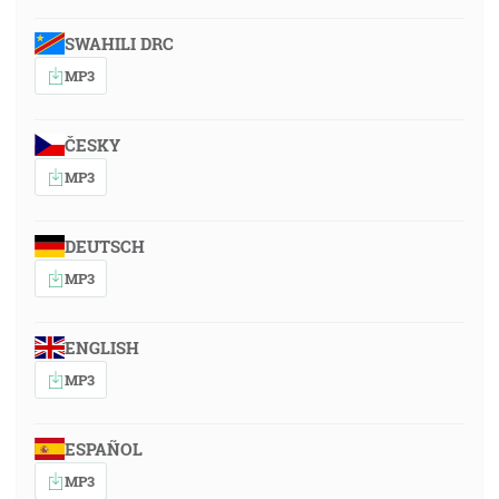
SWAHILI DRC
MP3
ČESKY
MP3
DEUTSCH
MP3
ENGLISH
MP3
ESPAÑOL
MP3