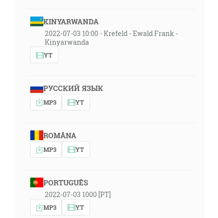
KINYARWANDA
2022-07-03 10:00 - Krefeld - Ewald Frank -
Kinyarwanda
YT
РУССКИЙ ЯЗЫК
MP3
YT
ROMÂNA
MP3
YT
PORTUGUÊS
2022-07-03 1000 [PT]
MP3
YT