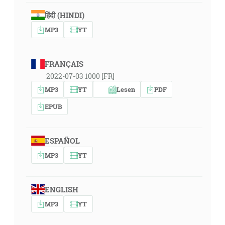
हिंदी (HINDI)
MP3
YT
FRANÇAIS
2022-07-03 1000 [FR]
MP3
YT
Lesen
PDF
EPUB
ESPAÑOL
MP3
YT
ENGLISH
MP3
YT