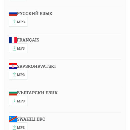
РУССКИЙ ЯЗЫК
MP3
FRANÇAIS
MP3
SRPSKOHRVATSKI
MP3
БЪЛГАРСКИ ЕЗИК
MP3
SWAHILI DRC
MP3