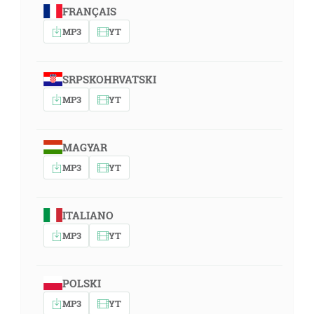
FRANÇAIS
MP3
YT
SRPSKOHRVATSKI
MP3
YT
MAGYAR
MP3
YT
ITALIANO
MP3
YT
POLSKI
MP3
YT