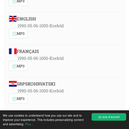
MP3
ENGLISH
1990-05-06-1000-Krefeld
MP3
FRANÇAIS
1990-05-06-1000-Krefeld
MP3
SRPSKOHRVATSKI
1990-05-06-1000-Krefeld
MP3
We use cookies to understand how you use our site and to
POLSKI
Je suis d'accord
improve your experience. This includes personalizing content
1990-05-06-1000-Krefeld
and advertising.
Plus...