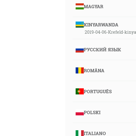
MAGYAR
KINYARWANDA
2019-04-06-Krefeld-kin
РУССКИЙ ЯЗЫК
ROMÂNA
PORTUGUÊS
POLSKI
ITALIANO