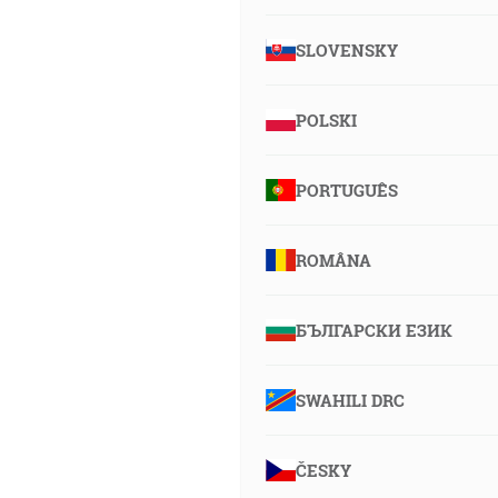
SLOVENSKY
POLSKI
PORTUGUÊS
ROMÂNA
БЪЛГАРСКИ ЕЗИК
SWAHILI DRC
ČESKY