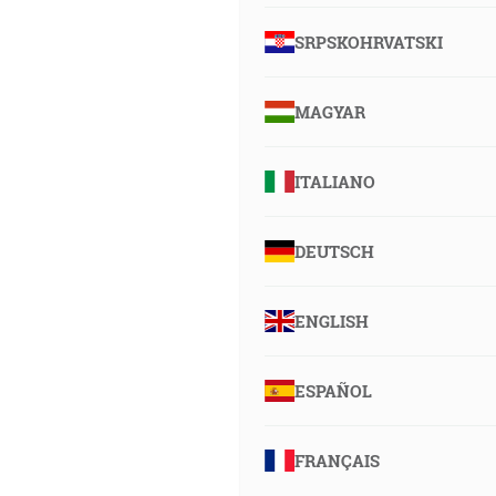
SRPSKOHRVATSKI
MAGYAR
ITALIANO
DEUTSCH
ENGLISH
ESPAÑOL
FRANÇAIS