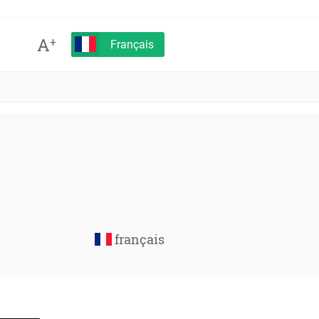
A
+
Français
français