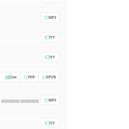
MP3
YT
YT
Lire
PDF
EPUB
MP3
 00000000 00000000
YT