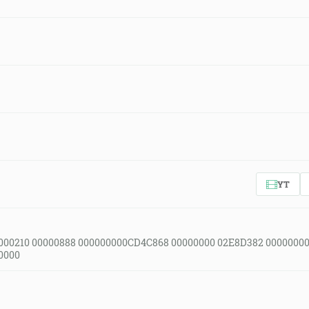
YT
000210 00000888 000000000CD4C868 00000000 02E8D382 00000000
0000