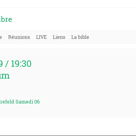
ibre
e
Réunions
LIVE
Liens
La bible
9 / 19:30
um
refeld Samedi 06