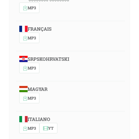
MP3
FRANÇAIS
MP3
SRPSKOHRVATSKI
MP3
MAGYAR
MP3
ITALIANO
MP3
YT