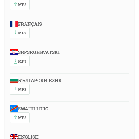
MP3
FRANÇAIS
MP3
SRPSKOHRVATSKI
MP3
БЪЛГАРСКИ ЕЗИК
MP3
SWAHILI DRC
MP3
ENGLISH