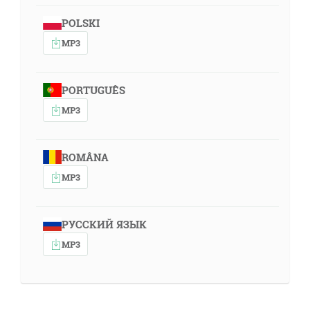
POLSKI
MP3
PORTUGUÊS
MP3
ROMÂNA
MP3
РУССКИЙ ЯЗЫК
MP3