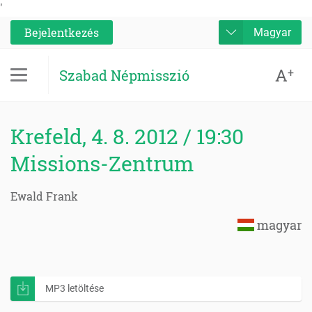
'
Bejelentkezés
Magyar
A
+
Szabad Népmisszió
Krefeld, 4. 8. 2012 / 19:30
Missions-Zentrum
Ewald Frank
magyar
MP3 letöltése