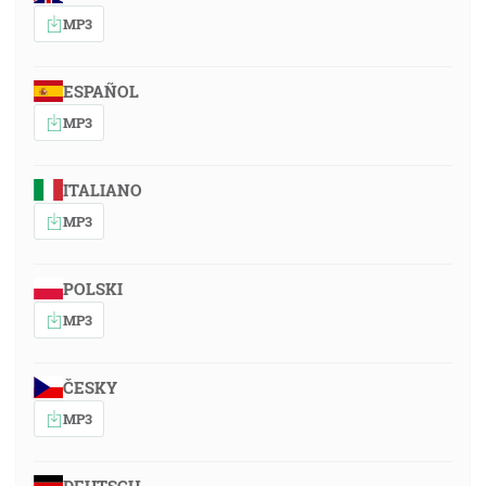
MP3
ESPAÑOL
MP3
ITALIANO
MP3
POLSKI
MP3
ČESKY
MP3