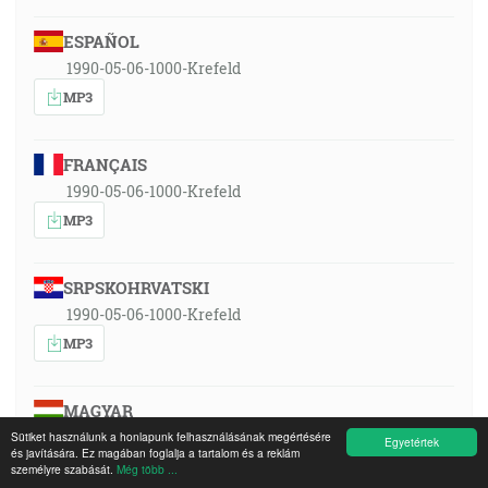
ESPAÑOL
1990-05-06-1000-Krefeld
MP3
FRANÇAIS
1990-05-06-1000-Krefeld
MP3
SRPSKOHRVATSKI
1990-05-06-1000-Krefeld
MP3
MAGYAR
1990-05-06-1000-Krefeld
Sütiket használunk a honlapunk felhasználásának megértésére
Egyetértek
és javítására. Ez magában foglalja a tartalom és a reklám
MP3
személyre szabását.
Még több ...