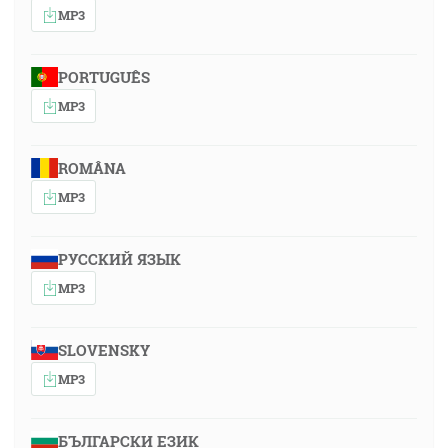
MP3
PORTUGUÊS
MP3
ROMÂNA
MP3
РУССКИЙ ЯЗЫК
MP3
SLOVENSKY
MP3
БЪЛГАРСКИ ЕЗИК