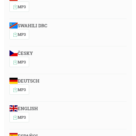
MP3
SWAHILI DRC
MP3
ČESKY
MP3
DEUTSCH
MP3
ENGLISH
MP3