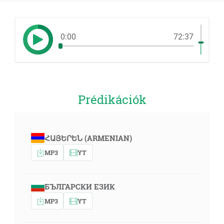
0:00
72:37
Prédikációk
ՀԱՅԵՐԵՆ (ARMENIAN)
MP3
YT
БЪЛГАРСКИ ЕЗИК
MP3
YT