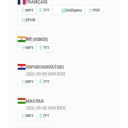
FRANÇAIS
MP3
YT
Hallgatni
PDF
EPUB
हिंदी (HINDI)
MP3
YT
SRPSKOHRVATSKI
2021-09-05 1000 [SH]
MP3
YT
MAGYAR
2021-09-05 1000 [HU]
MP3
YT