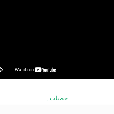
خطبات۔