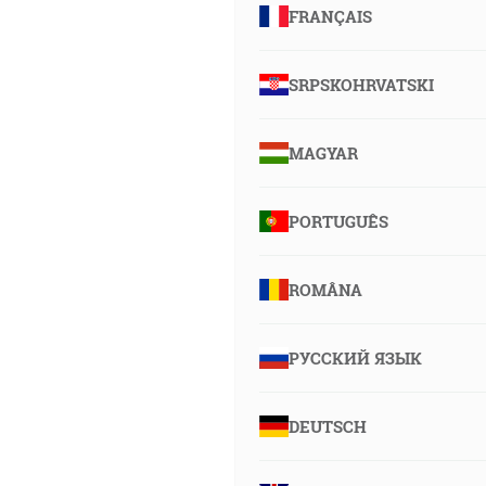
FRANÇAIS
SRPSKOHRVATSKI
MAGYAR
PORTUGUÊS
ROMÂNA
РУССКИЙ ЯЗЫК
DEUTSCH