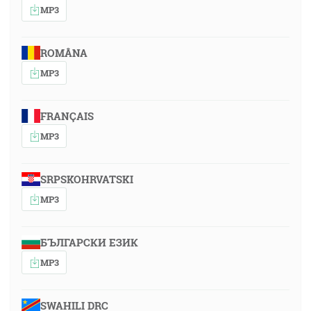
MP3
ROMÂNA
MP3
FRANÇAIS
MP3
SRPSKOHRVATSKI
MP3
БЪЛГАРСКИ ЕЗИК
MP3
SWAHILI DRC