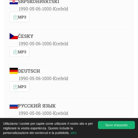
SRPSKOHRVATSKI
1990-05-06-1000-Krefeld
MP3
ČESKY
1990-05-06-1000-Krefeld
MP3
DEUTSCH
1990-05-06-1000-Krefeld
MP3
РУССКИЙ ЯЗЫК
1990-05-06-1000-Krefeld
MP3
Utilizziamo i cookie per capire come utilizzate il nostro sito e per
Sono d'accordo
migliorare la vostra esperienza. Questo include la
personalizzazione dei contenuti e la pubblicità.
altro