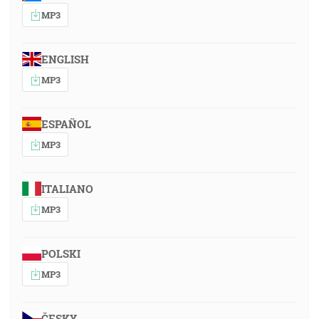
MP3
ENGLISH
MP3
ESPAÑOL
MP3
ITALIANO
MP3
POLSKI
MP3
ČESKY