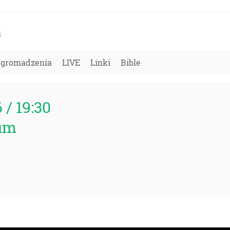
a
Zgromadzenia
LIVE
Linki
Bible
6 / 19:30
um