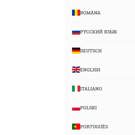
ROMÂNA
РУССКИЙ ЯЗЫК
DEUTSCH
ENGLISH
ITALIANO
POLSKI
PORTUGUÊS