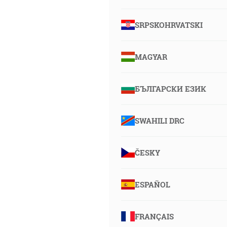
SRPSKOHRVATSKI
MAGYAR
БЪЛГАРСКИ ЕЗИК
SWAHILI DRC
ČESKY
ESPAÑOL
FRANÇAIS