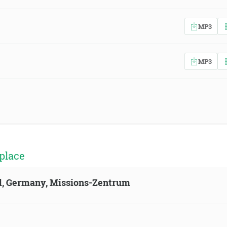
MP3
MP3
place
ld, Germany, Missions-Zentrum