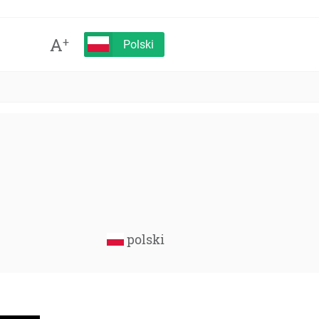
A
+
Polski
polski