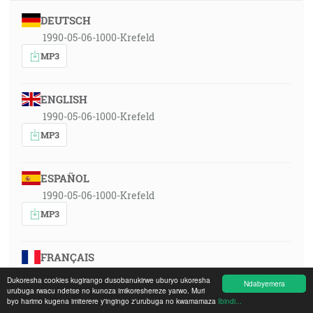
DEUTSCH
1990-05-06-1000-Krefeld
MP3
ENGLISH
1990-05-06-1000-Krefeld
MP3
ESPAÑOL
1990-05-06-1000-Krefeld
MP3
FRANÇAIS
1990-05-06-1000-Krefeld
Dukoresha cookies kugirango dusobanukirwe uburyo ukoresha
Ndabyemera
urubuga rwacu ndetse no kunoza imikoreshereze yarwo. Muri
MP3
byo harimo kugena imiterere y'ingingo z'urubuga no kwamamaza
Ibindi...