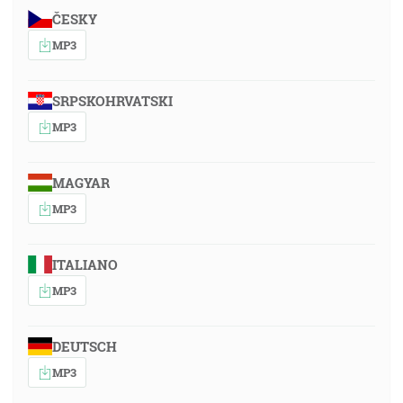
ČESKY
MP3
SRPSKOHRVATSKI
MP3
MAGYAR
MP3
ITALIANO
MP3
DEUTSCH
MP3