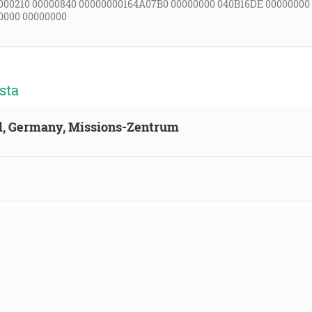
000210 00000840 00000000164A07B0 00000000 040B16DE 00000000
0000 00000000
sta
ld, Germany, Missions-Zentrum