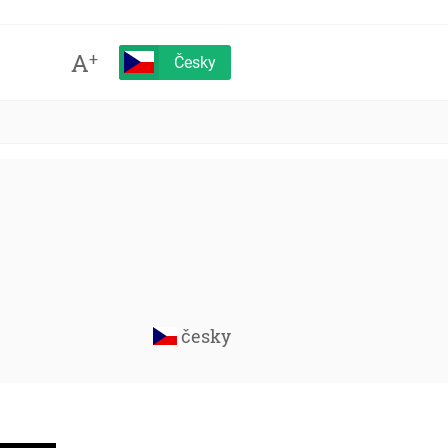
A
+
Česky
česky