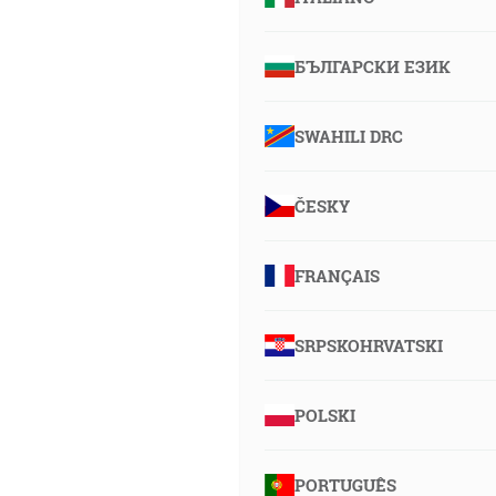
БЪЛГАРСКИ ЕЗИК
SWAHILI DRC
ČESKY
FRANÇAIS
SRPSKOHRVATSKI
POLSKI
PORTUGUÊS