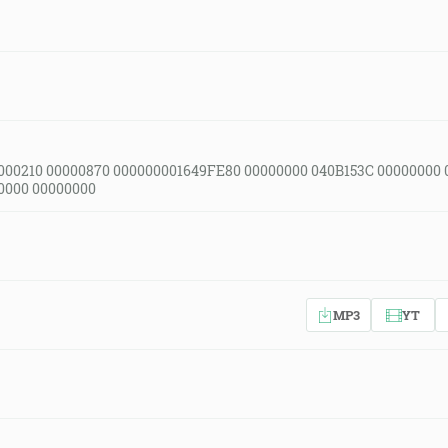
000210 00000870 000000001649FE80 00000000 040B153C 00000000 
0000 00000000
MP3
YT