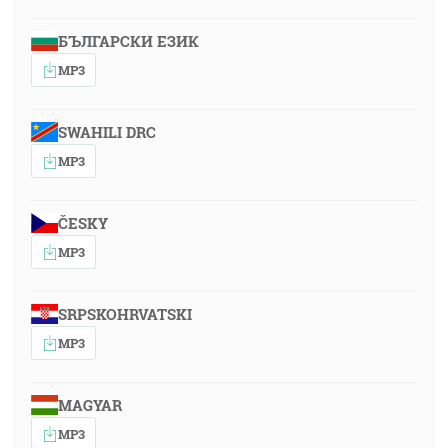
БЪЛГАРСКИ ЕЗИК
MP3
SWAHILI DRC
MP3
ČESKY
MP3
SRPSKOHRVATSKI
MP3
MAGYAR
MP3