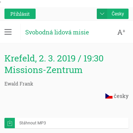
'
Přihlásit
Česky
A
+
Svobodná lidová misie
Krefeld, 2. 3. 2019 / 19:30
Missions-Zentrum
Ewald Frank
česky
Stáhnout MP3