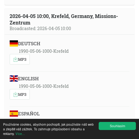
2026-04-05 10:00, Krefeld, Germany, Missions-
Zentrum
Broadcasted: 2026-04-05 10:00
DEUTSCH
1990-05-06-1000-Krefeld
MP3
ENGLISH
1990-05-06-1000-Krefeld
MP3
ESPAÑOL
1990-05-06-1000-Krefeld
Používáme cookies, abychom pochopili, jak používáte náš web
Souhlasím
MP3
a zlepšili váš zážitek. To zahrnuje přizpůsobení obsahu a
reklamy.
Více...