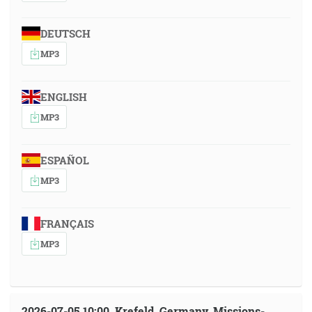
DEUTSCH
MP3
ENGLISH
MP3
ESPAÑOL
MP3
FRANÇAIS
MP3
2026-07-05 10:00, Krefeld, Germany, Missions-