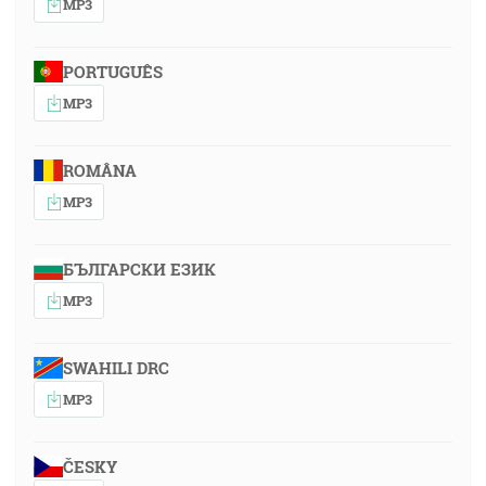
MP3
PORTUGUÊS
MP3
ROMÂNA
MP3
БЪЛГАРСКИ ЕЗИК
MP3
SWAHILI DRC
MP3
ČESKY