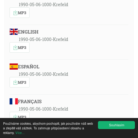
1990-05-06-1000-Krefeld
MP3
ENGLISH
1990-05-06-1000-Krefeld
MP3
ESPAÑOL
1990-05-06-1000-Krefeld
MP3
FRANÇAIS
1990-05-06-1000-Krefeld
MP3
Používáme cookies, abychom pochopili, jak používáte náš web
Souhlasím
a zlepšili váš zážitek. To zahrnuje přizpůsobení obsahu a
reklamy.
Více...
ČESKY