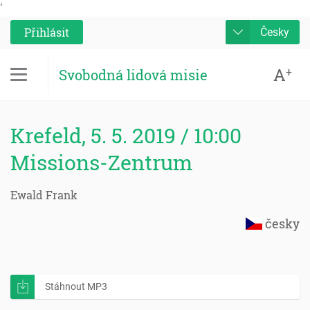
'
Přihlásit
Česky
A
+
Svobodná lidová misie
Krefeld, 5. 5. 2019 / 10:00
Missions-Zentrum
Ewald Frank
česky
Stáhnout MP3