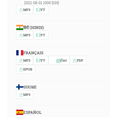
2021-08-01 1000 [SH]
MP3
YT
हिंदी (HINDI)
MP3
YT
FRANÇAIS
MP3
YT
Číst
PDF
EPUB
SUOMI
MP3
ESPAÑOL