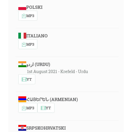
POLSKI
MP3
ITALIANO
MP3
اردو (URDU)
1st August 2021 - Krefeld - Urdu
YT
ՀԱՅԵՐԵՆ (ARMENIAN)
MP3
YT
SRPSKOHRVATSKI