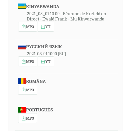
KINYARWANDA
2021_08_01 10:00 - Réunion de Krefeld en
Direct - Ewald Frank - Mu Kinyarwanda
MP3
YT
РУССКИЙ ЯЗЫК
2021-08-01 1000 [RU]
MP3
YT
ROMÂNA
MP3
PORTUGUÊS
MP3