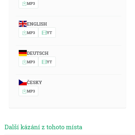
MP3
ENGLISH
MP3
YT
DEUTSCH
MP3
YT
ČESKY
MP3
Další kázání z tohoto místa