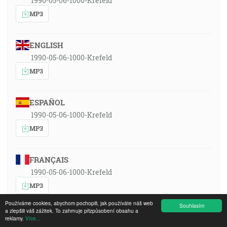
1990-05-06-1000-Krefeld
MP3
ENGLISH
1990-05-06-1000-Krefeld
MP3
ESPAÑOL
1990-05-06-1000-Krefeld
MP3
FRANÇAIS
1990-05-06-1000-Krefeld
MP3
Používáme cookies, abychom pochopili, jak používáte náš web
Souhlasím
a zlepšili váš zážitek. To zahrnuje přizpůsobení obsahu a
SRPSKOHRVATSKI
reklamy.
Více...