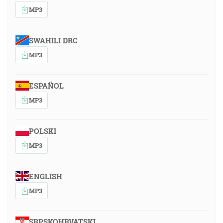
MP3
SWAHILI DRC
MP3
ESPAÑOL
MP3
POLSKI
MP3
ENGLISH
MP3
SRPSKOHRVATSKI