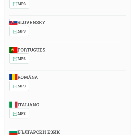
MP3
SLOVENSKY
MP3
PORTUGUÊS
MP3
ROMÂNA
MP3
ITALIANO
MP3
БЪЛГАРСКИ ЕЗИК