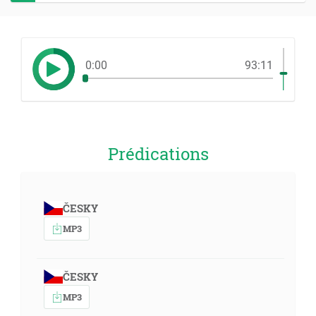
0:00
93:11
Prédications
ČESKY
MP3
ČESKY
MP3