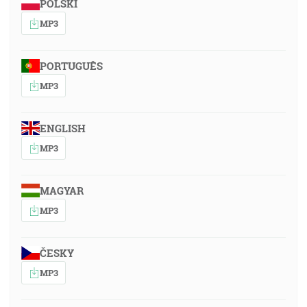
POLSKI
MP3
PORTUGUÊS
MP3
ENGLISH
MP3
MAGYAR
MP3
ČESKY
MP3