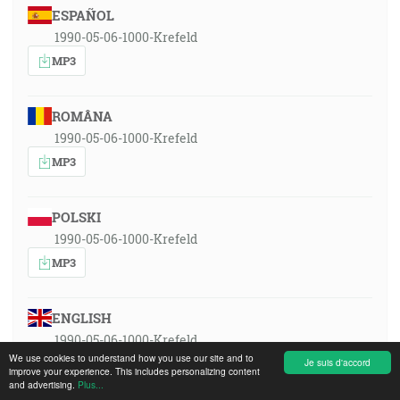
ESPAÑOL
1990-05-06-1000-Krefeld
MP3
ROMÂNA
1990-05-06-1000-Krefeld
MP3
POLSKI
1990-05-06-1000-Krefeld
MP3
ENGLISH
1990-05-06-1000-Krefeld
We use cookies to understand how you use our site and to
MP3
Je suis d'accord
improve your experience. This includes personalizing content
and advertising.
Plus...