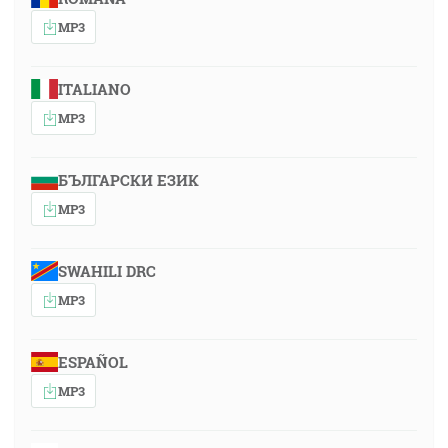
MP3
ITALIANO
MP3
БЪЛГАРСКИ ЕЗИК
MP3
SWAHILI DRC
MP3
ESPAÑOL
MP3