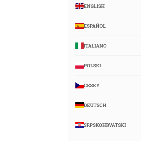
ENGLISH
ESPAÑOL
ITALIANO
POLSKI
ČESKY
DEUTSCH
SRPSKOHRVATSKI