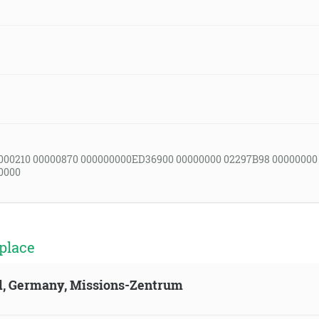
000210 00000870 000000000ED36900 00000000 02297B98 00000000
0000
place
ld, Germany, Missions-Zentrum