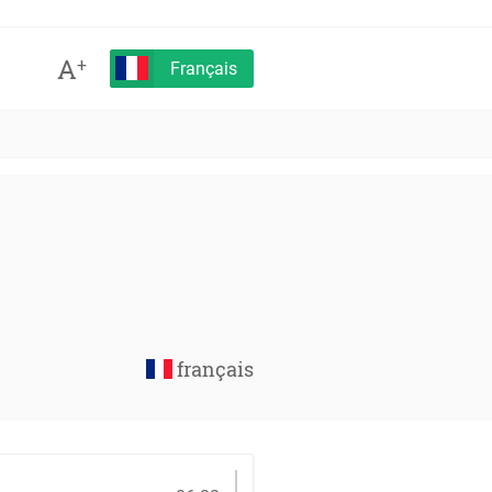
A
+
Français
français