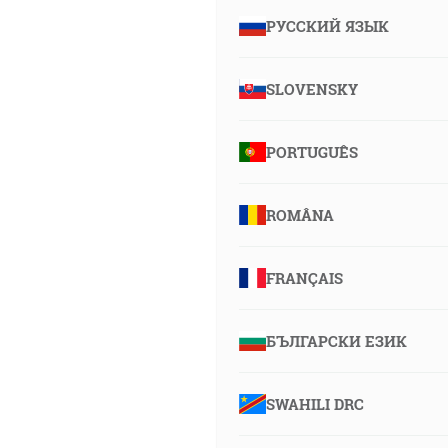
РУССКИЙ ЯЗЫК
SLOVENSKY
PORTUGUÊS
ROMÂNA
FRANÇAIS
БЪЛГАРСКИ ЕЗИК
SWAHILI DRC