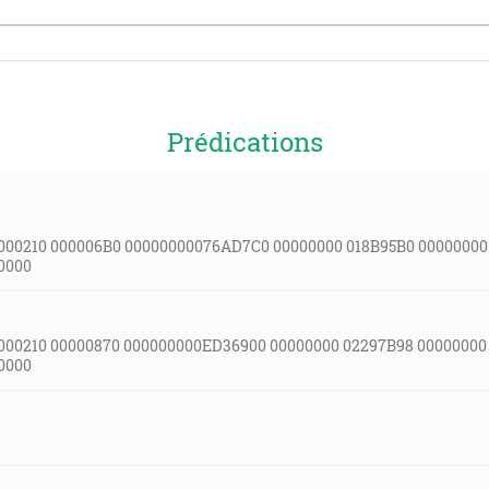
Prédications
000210 000006B0 00000000076AD7C0 00000000 018B95B0 00000000
0000
000210 00000870 000000000ED36900 00000000 02297B98 00000000
0000