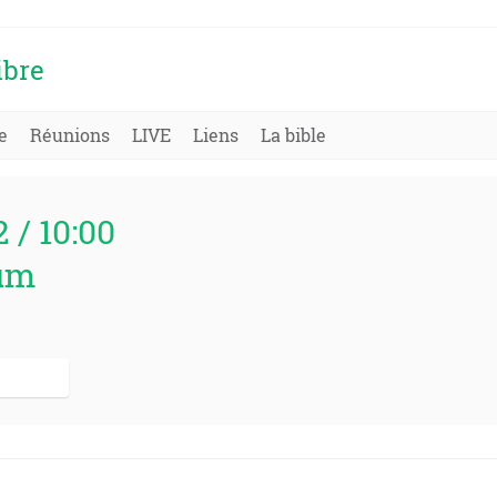
ibre
e
Réunions
LIVE
Liens
La bible
2 / 10:00
um