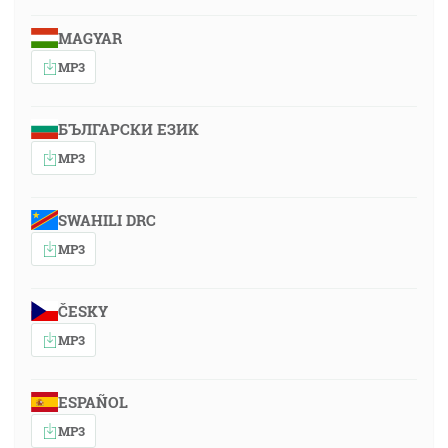
MAGYAR
MP3
БЪЛГАРСКИ ЕЗИК
MP3
SWAHILI DRC
MP3
ČESKY
MP3
ESPAÑOL
MP3