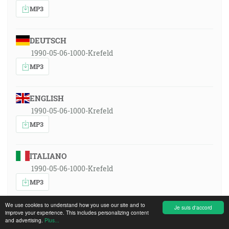
MP3
DEUTSCH
1990-05-06-1000-Krefeld
MP3
ENGLISH
1990-05-06-1000-Krefeld
MP3
ITALIANO
1990-05-06-1000-Krefeld
MP3
We use cookies to understand how you use our site and to
Je suis d'accord
improve your experience. This includes personalizing content
POLSKI
and advertising.
Plus...
1990-05-06-1000-Krefeld