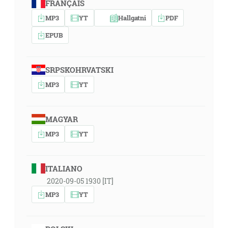
FRANÇAIS
MP3
YT
Hallgatni
PDF
EPUB
SRPSKOHRVATSKI
MP3
YT
MAGYAR
MP3
YT
ITALIANO
2020-09-05 1930 [IT]
MP3
YT