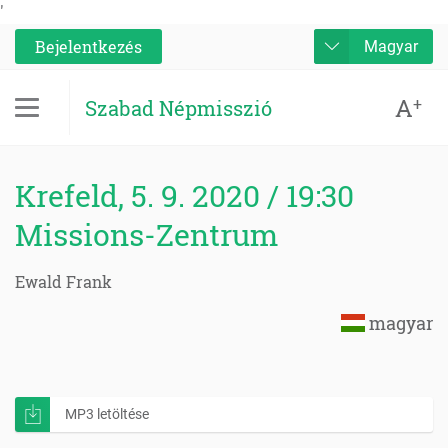
'
Bejelentkezés
Magyar
A
+
Szabad Népmisszió
Krefeld, 5. 9. 2020 / 19:30
Missions-Zentrum
Ewald Frank
magyar
MP3 letöltése