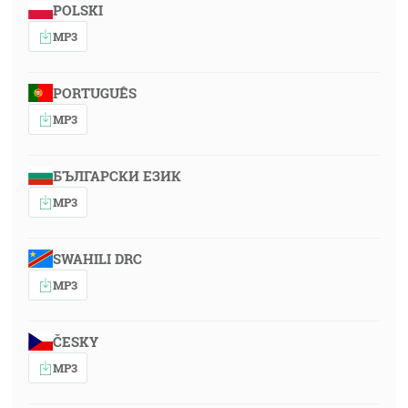
POLSKI
MP3
PORTUGUÊS
MP3
БЪЛГАРСКИ ЕЗИК
MP3
SWAHILI DRC
MP3
ČESKY
MP3