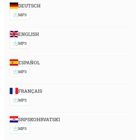
DEUTSCH
MP3
ENGLISH
MP3
ESPAÑOL
MP3
FRANÇAIS
MP3
SRPSKOHRVATSKI
MP3