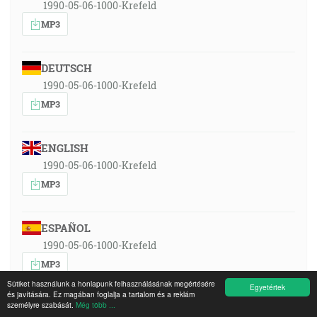
1990-05-06-1000-Krefeld
MP3
DEUTSCH
1990-05-06-1000-Krefeld
MP3
ENGLISH
1990-05-06-1000-Krefeld
MP3
ESPAÑOL
1990-05-06-1000-Krefeld
MP3
Sütiket használunk a honlapunk felhasználásának megértésére
Egyetértek
és javítására. Ez magában foglalja a tartalom és a reklám
személyre szabását.
Még több ...
FRANÇAIS