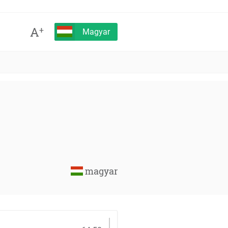
A
+
Magyar
magyar