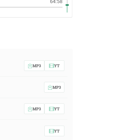
64:58
MP3
YT
MP3
MP3
YT
YT