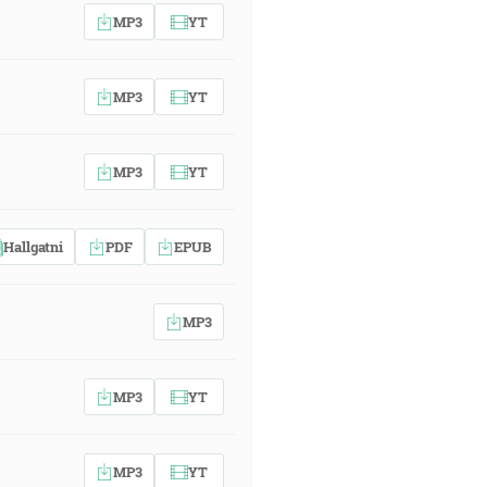
MP3
YT
MP3
YT
MP3
YT
Hallgatni
PDF
EPUB
MP3
MP3
YT
MP3
YT