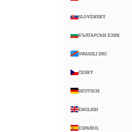
SLOVENSKY
БЪЛГАРСКИ ЕЗИК
SWAHILI DRC
ČESKY
DEUTSCH
ENGLISH
ESPAÑOL