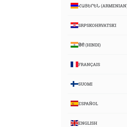
ՀԱՅԵՐԵՆ (ARMENIAN
SRPSKOHRVATSKI
हिंदी (HINDI)
FRANÇAIS
SUOMI
ESPAÑOL
ENGLISH