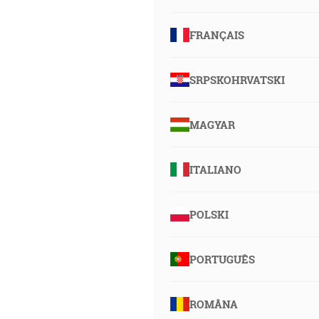
FRANÇAIS
SRPSKOHRVATSKI
MAGYAR
ITALIANO
POLSKI
PORTUGUÊS
ROMÂNA