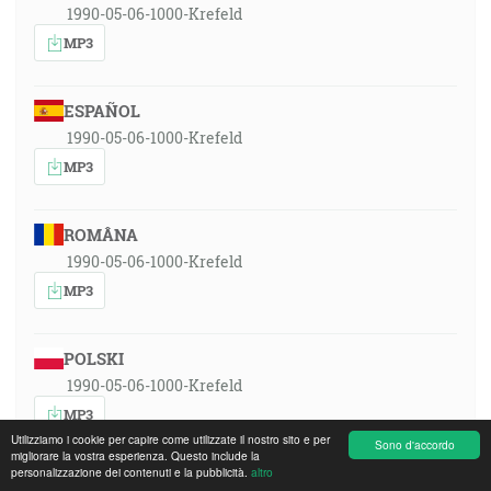
1990-05-06-1000-Krefeld
MP3
ESPAÑOL
1990-05-06-1000-Krefeld
MP3
ROMÂNA
1990-05-06-1000-Krefeld
MP3
POLSKI
1990-05-06-1000-Krefeld
MP3
Utilizziamo i cookie per capire come utilizzate il nostro sito e per
Sono d'accordo
migliorare la vostra esperienza. Questo include la
personalizzazione dei contenuti e la pubblicità.
altro
ENGLISH