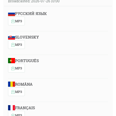
Broadcasted: 2026-07-26 10:00
РУССКИЙ ЯЗЫК
MP3
SLOVENSKY
MP3
PORTUGUÊS
MP3
ROMÂNA
MP3
FRANÇAIS
MP3