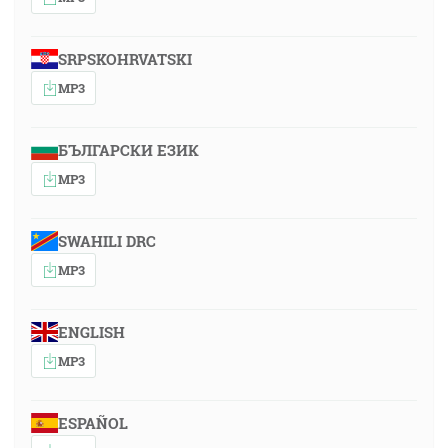
SRPSKOHRVATSKI
MP3
БЪЛГАРСКИ ЕЗИК
MP3
SWAHILI DRC
MP3
ENGLISH
MP3
ESPAÑOL