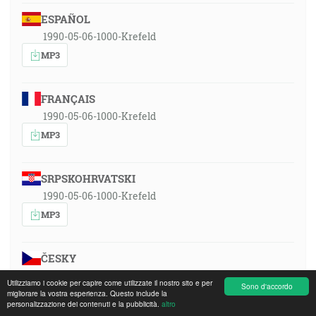
ESPAÑOL
1990-05-06-1000-Krefeld
MP3
FRANÇAIS
1990-05-06-1000-Krefeld
MP3
SRPSKOHRVATSKI
1990-05-06-1000-Krefeld
MP3
ČESKY
1990-05-06-1000-Krefeld
Utilizziamo i cookie per capire come utilizzate il nostro sito e per
Sono d'accordo
MP3
migliorare la vostra esperienza. Questo include la
personalizzazione dei contenuti e la pubblicità.
altro