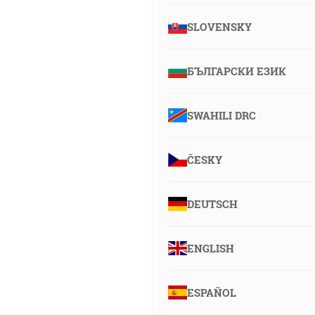
SLOVENSKY
БЪЛГАРСКИ ЕЗИК
SWAHILI DRC
ČESKY
DEUTSCH
ENGLISH
ESPAÑOL