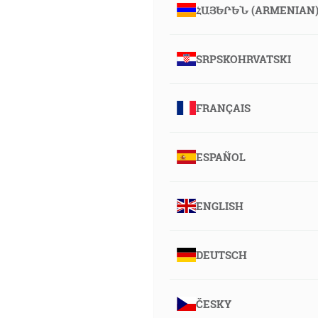
ՀԱՅԵՐԵՆ (ARMENIAN
SRPSKOHRVATSKI
FRANÇAIS
ESPAÑOL
ENGLISH
DEUTSCH
ČESKY