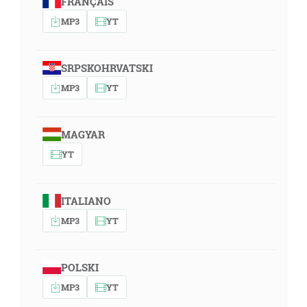
FRANÇAIS
MP3
YT
SRPSKOHRVATSKI
MP3
YT
MAGYAR
YT
ITALIANO
MP3
YT
POLSKI
MP3
YT