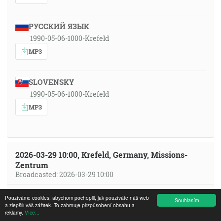
РУССКИЙ ЯЗЫК
1990-05-06-1000-Krefeld
MP3
SLOVENSKY
1990-05-06-1000-Krefeld
MP3
2026-03-29 10:00, Krefeld, Germany, Missions-
Zentrum
Broadcasted: 2026-03-29 10:00
РУССКИЙ ЯЗЫК
Používáme cookies, abychom pochopili, jak používáte náš web
Souhlasím
a zlepšili váš zážitek. To zahrnuje přizpůsobení obsahu a
ru 2026-03-29 1000
reklamy.
Více...