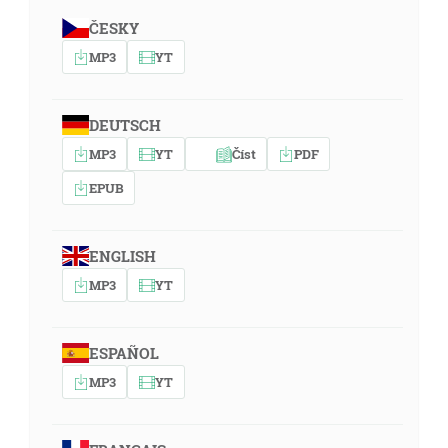
ČESKY
MP3
YT
DEUTSCH
MP3
YT
Číst
PDF
EPUB
ENGLISH
MP3
YT
ESPAÑOL
MP3
YT