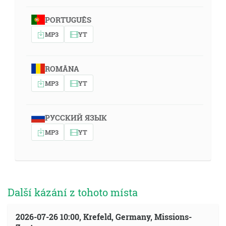
PORTUGUÊS
MP3
YT
ROMÂNA
MP3
YT
РУССКИЙ ЯЗЫК
MP3
YT
Další kázání z tohoto místa
2026-07-26 10:00, Krefeld, Germany, Missions-