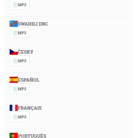
MP3
SWAHILI DRC
MP3
ČESKY
MP3
ESPAÑOL
MP3
FRANÇAIS
MP3
PORTUGUÊS