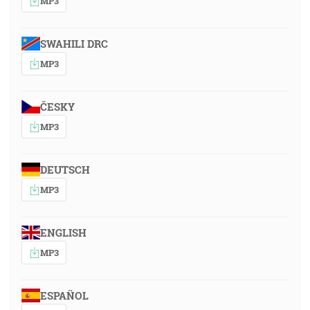
MP3
SWAHILI DRC
MP3
ČESKY
MP3
DEUTSCH
MP3
ENGLISH
MP3
ESPAÑOL