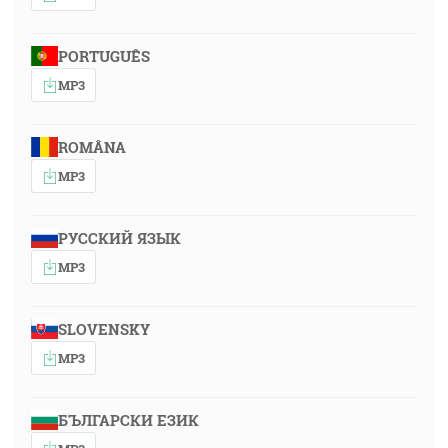
PORTUGUÊS
MP3
ROMÂNA
MP3
РУССКИЙ ЯЗЫК
MP3
SLOVENSKY
MP3
БЪЛГАРСКИ ЕЗИК