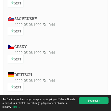
MP3
SLOVENSKY
1990-05-06-1000-Krefeld
MP3
ČESKY
1990-05-06-1000-Krefeld
MP3
DEUTSCH
1990-05-06-1000-Krefeld
MP3
Používáme cookies, abychom pochopili, jak používáte náš web
Souhlasím
ENGLISH
a zlepšili váš zážitek. To zahrnuje přizpůsobení obsahu a
reklamy.
Více...
1990-05-06-1000-Krefeld