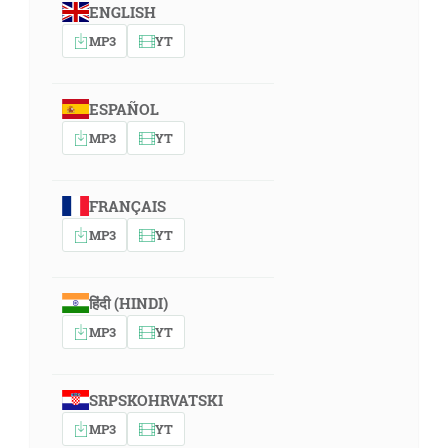
ENGLISH
MP3
YT
ESPAÑOL
MP3
YT
FRANÇAIS
MP3
YT
हिंदी (HINDI)
MP3
YT
SRPSKOHRVATSKI
MP3
YT