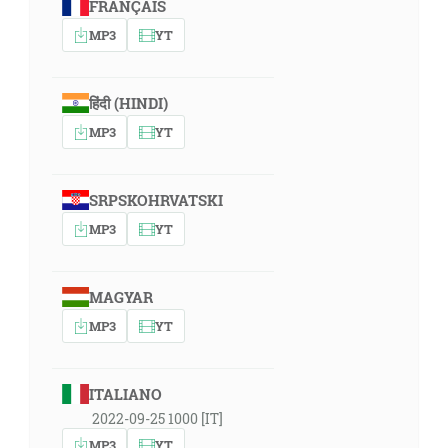
FRANÇAIS
MP3
YT
हिंदी (HINDI)
MP3
YT
SRPSKOHRVATSKI
MP3
YT
MAGYAR
MP3
YT
ITALIANO
2022-09-25 1000 [IT]
MP3
YT