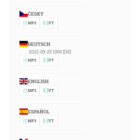
ČESKY
MP3
YT
DEUTSCH
2022-09-25 1000 [DE]
MP3
YT
ENGLISH
MP3
YT
ESPAÑOL
MP3
YT