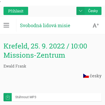
'
Přihlásit
Česky
A
+
Svobodná lidová misie
Krefeld, 25. 9. 2022 / 10:00
Missions-Zentrum
Ewald Frank
česky
Stáhnout MP3