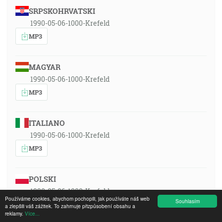
SRPSKOHRVATSKI
1990-05-06-1000-Krefeld
MP3
MAGYAR
1990-05-06-1000-Krefeld
MP3
ITALIANO
1990-05-06-1000-Krefeld
MP3
POLSKI
1990-05-06-1000-Krefeld
Používáme cookies, abychom pochopili, jak používáte náš web
Souhlasím
MP3
a zlepšili váš zážitek. To zahrnuje přizpůsobení obsahu a
reklamy.
Více...