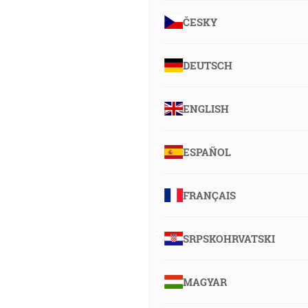
ČESKY
DEUTSCH
ENGLISH
ESPAÑOL
FRANÇAIS
SRPSKOHRVATSKI
MAGYAR