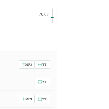
70:03
MP3
YT
YT
MP3
YT