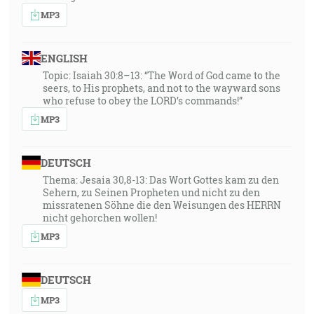
32:01
MP3
A on, to Slovo sa stalo telom a stánilo medzi nami, a
hľadeli sme na jeho slávu, na slávu jako
ENGLISH
jednorodeného od Otca a bol plný milosti a pravdy. [Jn
Topic: Isaiah 30:8–13: “The Word of God came to the
1:14]
seers, to His prophets, and not to the wayward sons
who refuse to obey the LORD’s commands!”
36:03
MP3
… takže môžeme smele hovoriť: Pán mi je
spomocníkom, a nebudem sa báť. Čo mi urobí človek?!
DEUTSCH
[Žd 13:6]
Thema: Jesaia 30,8-13: Das Wort Gottes kam zu den
Sehern, zu Seinen Propheten und nicht zu den
36:15
missratenen Söhne die den Weisungen des HERRN
… nie zo skutkov spravedlivosti, ktoré by sme asi my
nicht gehorchen wollen!
boli činili, ale podľa svojho milosrdenstva nás spasil
MP3
kúpeľom opätného splodenia a obnovením Svätého
Ducha… [Tt 3:5]
DEUTSCH
38:05
MP3