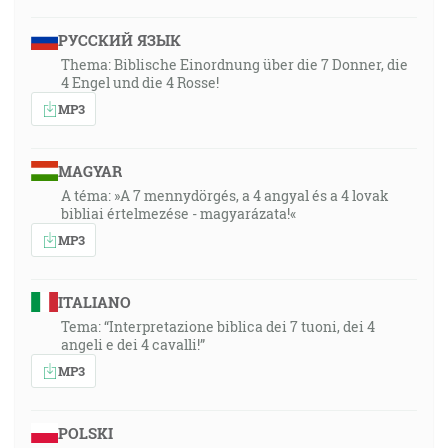
РУССКИЙ ЯЗЫК
Thema: Biblische Einordnung über die 7 Donner, die
4 Engel und die 4 Rosse!
MP3
MAGYAR
A téma: »A 7 mennydörgés, a 4 angyal és a 4 lovak
bibliai értelmezése - magyarázata!«
MP3
ITALIANO
Tema: “Interpretazione biblica dei 7 tuoni, dei 4
angeli e dei 4 cavalli!”
MP3
POLSKI