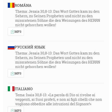
[1Pt 4:10]
ROMÂNA
Thema: Jesaia 30,8-13: Das Wort Gottes kam zu den
Sehern, zu Seinen Propheten und nicht zu den
22:36
missratenen Söhne die den Weisungen des HERRN
Ale domnievajúc sa, že je medzi spolucestujúcimi,
nicht gehorchen wollen!
odišli deň cesty a hľadali ho medzi príbuznými a
MP3
známymi. A keď ho nenašli, vrátili sa do Jeruzalema a
hľadali ho. A stalo sa po troch dňoch, že ho našli v
chráme sedieť medzi učiteľmi počúvať ich a opytovať
РУССКИЙ ЯЗЫК
sa ich. A všetci, ktorí ho počúvali, žasli nad jeho
Thema: Jesaia 30,8-13: Das Wort Gottes kam zu den
Sehern, zu Seinen Propheten und nicht zu den
rozumnosťou a nad jeho odpoveďami. A keď ho
missratenen Söhne die den Weisungen des HERRN
uvideli, užasli, a jeho matka mu povedala: Dieťa, čo si
nicht gehorchen wollen!
nám to tak urobil? Hľa, tvoj otec i ja sme ťa s bolesťou
MP3
hľadali. A on im povedal: Čo to, že ste ma hľadali? Či
ste nevedeli, že musím byť vo veciach svojho Otca?
ITALIANO
[Lk 2:44-49]
Tema: Isaia 30,8-13: «La parola di Dio si rivolse ai
veggenti, ai Suoi profeti, e non ai figli ribelli che non
27:10
vogliono obbedire alle istruzioni del Signore!»
… ktorý neučinil hriechu, ani sa nenašla v jeho ústach
MP3