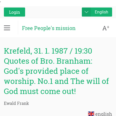
'
Login
English
A
+
Free People's mission
Krefeld, 31. 1. 1987 / 19:30
Quotes of Bro. Branham:
God's provided place of
worship. No.1 and The will of
God must come out!
Ewald Frank
english