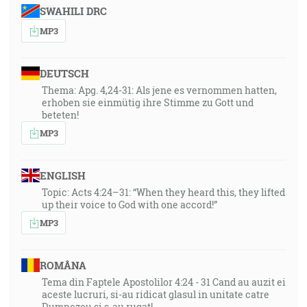
SWAHILI DRC
MP3
DEUTSCH
Thema: Apg. 4,24-31: Als jene es vernommen hatten,
erhoben sie einmütig ihre Stimme zu Gott und
beteten!
MP3
ENGLISH
Topic: Acts 4:24–31: “When they heard this, they lifted
up their voice to God with one accord!”
MP3
ROMÂNA
Tema din Faptele Apostolilor 4:24 - 31 Cand au auzit ei
aceste lucruri, si-au ridicat glasul in unitate catre
Dumnezeu si s-au rugat!