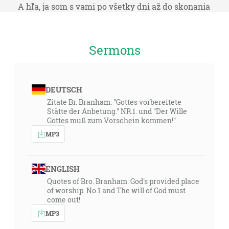
A hľa, ja som s vami po všetky dni až do skonania
sveta. Ameň. [Mt 28:20]
01:41
Sermons
Lebo kde sú dvaja alebo traja shromaždení v mojom
mene, tam som i ja v ich strede. [Mt 18:20]
DEUTSCH
04:17
Zitate Br. Branham: "Gottes vorbereitete
Lebo Písmo hovorí: Nikto, kto verí v neho, nebude
Stätte der Anbetung." NR.1. und "Der Wille
zahanbený. [Rm 10:11]
Gottes muß zum Vorschein kommen!"
MP3
04:57
Niet Žida ani Gréka; niet sluhu ani slobodného; niet
muža ani ženy, lebo vy všetci ste jedno v Kristu
ENGLISH
Ježišovi. [Gl 3:28]
Quotes of Bro. Branham: God's provided place
of worship. No.1 and The will of God must
come out!
06:15
MP3
Buď verný až do smrti, a dám ti korunu života. [Zj 2:10]