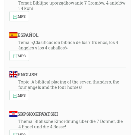
Temat: Biblijne uporządkowanie 7 Gromów, 4 aniołów
i 4 koni!
MP3
ESPAÑOL
Tema: «¡Clasificación bíblica de los 7 truenos, los 4
ángeles y los 4 caballos!»
MP3
ENGLISH
Topic: A biblical placing of the seven thunders, the
four angels and the four horses!
MP3
SRPSKOHRVATSKI
Thema: Biblische Einordnung über die 7 Donner, die
4 Engel und die 4 Rosse!
MP3