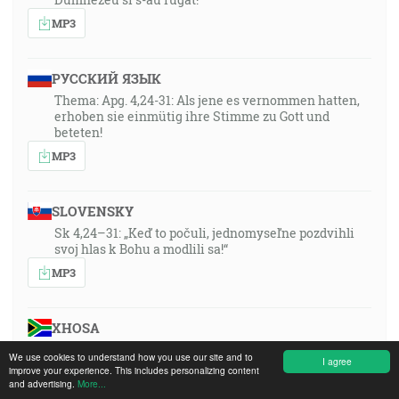
MP3
РУССКИЙ ЯЗЫК
Thema: Apg. 4,24-31: Als jene es vernommen hatten,
erhoben sie einmütig ihre Stimme zu Gott und
beteten!
MP3
SLOVENSKY
Sk 4,24–31: „Keď to počuli, jednomyseľne pozdvihli
svoj hlas k Bohu a modlili sa!“
MP3
XHOSA
Umxholo: Izenzo 4:24–31: “Bona ke, bekuvile oko,
We use cookies to understand how you use our site and to
I agree
baphakamisa izwi kuThixo ngamxhelo mnye!”
improve your experience. This includes personalizing content
and advertising.
More...
MP3