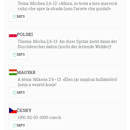
Tema: Michea 2,6-13: «Allora, in testa a loro marcerà
colui che apre la strada (non l’ariete che guida)!»
MP3
POLSKI
Thema: Micha 2,6-13: An ihrer Spitze zieht dann der
Durchbrecher dahin (nicht der leitende Widder)!
MP3
MAGYAR
A téma: Mikeás 2:6–13: »Élen jár majd az hullámtörő
(nem a vezető kos)«!
MP3
ČESKY
1991-02-03-1000-czech
MP3