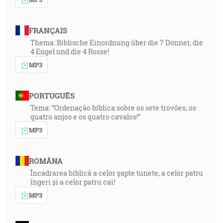
FRANÇAIS
Thema: Biblische Einordnung über die 7 Donner, die
4 Engel und die 4 Rosse!
MP3
PORTUGUÊS
Tema: “Ordenação bíblica sobre os sete trovões, os
quatro anjos e os quatro cavalos!”
MP3
ROMÂNA
Încadrarea biblică a celor șapte tunete, a celor patru
îngeri și a celor patru cai!
MP3