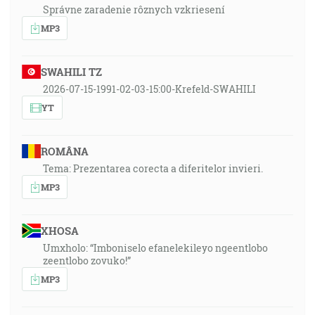
… v ňom, v ktorom sme sa stali aj dedičstvom Božím
Správne zaradenie rôznych vzkriesení
predurčení súc podľa preduloženia toho, ktorý pôsobí
MP3
všetko podľa rady svojej vôle… [Ef 1:11]
SWAHILI TZ
2026-07-15-1991-02-03-15:00-Krefeld-SWAHILI
YT
ROMÂNA
Tema: Prezentarea corecta a diferitelor invieri.
MP3
XHOSA
Umxholo: “Imboniselo efanelekileyo ngeentlobo
zeentlobo zovuko!”
MP3