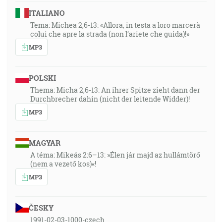
ITALIANO
Tema: Michea 2,6-13: «Allora, in testa a loro marcerà
colui che apre la strada (non l’ariete che guida)!»
MP3
POLSKI
Thema: Micha 2,6-13: An ihrer Spitze zieht dann der
Durchbrecher dahin (nicht der leitende Widder)!
MP3
MAGYAR
A téma: Mikeás 2:6–13: »Élen jár majd az hullámtörő
(nem a vezető kos)«!
MP3
ČESKY
1991-02-03-1000-czech