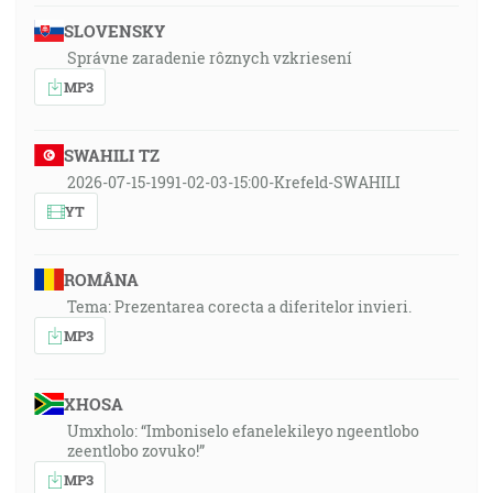
1:09:43
SLOVENSKY
… v ňom, v ktorom sme sa stali aj dedičstvom Božím
Správne zaradenie rôznych vzkriesení
predurčení súc podľa preduloženia toho, ktorý pôsobí
MP3
všetko podľa rady svojej vôle… [Ef 1:11]
SWAHILI TZ
2026-07-15-1991-02-03-15:00-Krefeld-SWAHILI
YT
ROMÂNA
Tema: Prezentarea corecta a diferitelor invieri.
MP3
XHOSA
Umxholo: “Imboniselo efanelekileyo ngeentlobo
zeentlobo zovuko!”
MP3