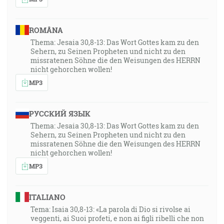
Každý, jako ktorý dostal dar milosti, tak si tým slúžte
navzájom ako dobrí správcovia rôznej milosti Božej.
[1Pt 4:10]
ROMÂNA
Thema: Jesaia 30,8-13: Das Wort Gottes kam zu den
Sehern, zu Seinen Propheten und nicht zu den
22:36
missratenen Söhne die den Weisungen des HERRN
Ale domnievajúc sa, že je medzi spolucestujúcimi,
nicht gehorchen wollen!
odišli deň cesty a hľadali ho medzi príbuznými a
MP3
známymi. A keď ho nenašli, vrátili sa do Jeruzalema a
hľadali ho. A stalo sa po troch dňoch, že ho našli v
chráme sedieť medzi učiteľmi počúvať ich a opytovať
РУССКИЙ ЯЗЫК
sa ich. A všetci, ktorí ho počúvali, žasli nad jeho
Thema: Jesaia 30,8-13: Das Wort Gottes kam zu den
Sehern, zu Seinen Propheten und nicht zu den
rozumnosťou a nad jeho odpoveďami. A keď ho
missratenen Söhne die den Weisungen des HERRN
uvideli, užasli, a jeho matka mu povedala: Dieťa, čo si
nicht gehorchen wollen!
nám to tak urobil? Hľa, tvoj otec i ja sme ťa s bolesťou
MP3
hľadali. A on im povedal: Čo to, že ste ma hľadali? Či
ste nevedeli, že musím byť vo veciach svojho Otca?
ITALIANO
[Lk 2:44-49]
Tema: Isaia 30,8-13: «La parola di Dio si rivolse ai
veggenti, ai Suoi profeti, e non ai figli ribelli che non
27:10