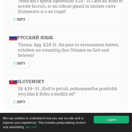
Tema din Faptele Apostolilor 4:24 - 31 Cand au auzit ei
aceste lucruri, si-au ridicat glasul in unitate catre
Dumnezeu si s-au rugat!
MP3
РУССКИЙ ЯЗЫК
Thema: Apg. 4,24-31: Als jene es vernommen hatten,
erhoben sie einmütig ihre Stimme zu Gott und
beteten!
MP3
SLOVENSKY
Sk 4,24–31: „Keď to počuli, jednomyseľne pozdvihli
svoj hlas k Bohu a modlili sa!“
MP3
We use cookies to understand how you use our site and to
XHOSA
I agree
improve your experience. This includes personalizing content
Umxholo: Izenzo 4:24–31: “Bona ke, bekuvile oko,
and advertising.
Mai mult ...