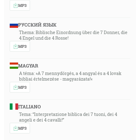
MP3
РУССКИЙ ЯЗЫК
Thema: Biblische Einordnung über die 7 Donner, die
4 Engel und die 4 Rosse!
MP3
MAGYAR
A téma: »A 7 mennydörgés, a 4 angyal és a 4 lovak
bibliai értelmezése - magyarázata!«
MP3
ITALIANO
Tema: “Interpretazione biblica dei 7 tuoni, dei 4
angeli e dei 4 cavalli!”
MP3