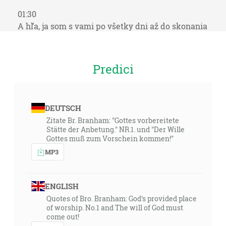
01:30
A hľa, ja som s vami po všetky dni až do skonania
sveta. Ameň. [Mt 28:20]
01:41
Predici
Lebo kde sú dvaja alebo traja shromaždení v mojom
mene, tam som i ja v ich strede. [Mt 18:20]
DEUTSCH
04:17
Zitate Br. Branham: "Gottes vorbereitete
Lebo Písmo hovorí: Nikto, kto verí v neho, nebude
Stätte der Anbetung." NR.1. und "Der Wille
zahanbený. [Rm 10:11]
Gottes muß zum Vorschein kommen!"
MP3
04:57
Niet Žida ani Gréka; niet sluhu ani slobodného; niet
muža ani ženy, lebo vy všetci ste jedno v Kristu
ENGLISH
Ježišovi. [Gl 3:28]
Quotes of Bro. Branham: God's provided place
of worship. No.1 and The will of God must
come out!
06:15