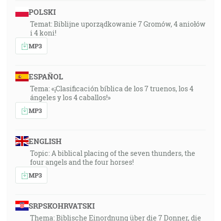
POLSKI
Temat: Biblijne uporządkowanie 7 Gromów, 4 aniołów
i 4 koni!
MP3
ESPAÑOL
Tema: «¡Clasificación bíblica de los 7 truenos, los 4
ángeles y los 4 caballos!»
MP3
ENGLISH
Topic: A biblical placing of the seven thunders, the
four angels and the four horses!
MP3
SRPSKOHRVATSKI
Thema: Biblische Einordnung über die 7 Donner, die