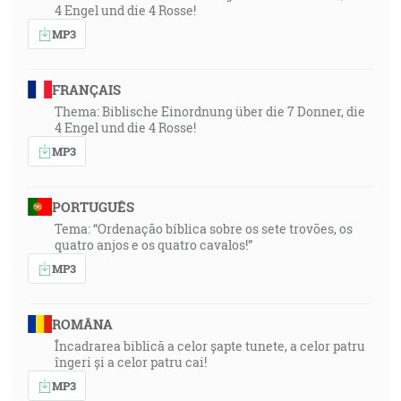
4 Engel und die 4 Rosse!
MP3
FRANÇAIS
Thema: Biblische Einordnung über die 7 Donner, die
4 Engel und die 4 Rosse!
MP3
PORTUGUÊS
Tema: “Ordenação bíblica sobre os sete trovões, os
quatro anjos e os quatro cavalos!”
MP3
ROMÂNA
Încadrarea biblică a celor șapte tunete, a celor patru
îngeri și a celor patru cai!
MP3