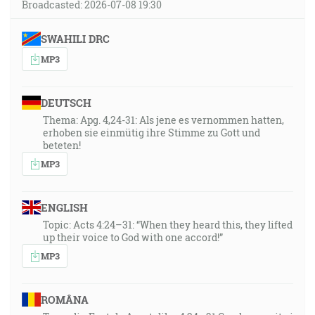
Broadcasted: 2026-07-08 19:30
SWAHILI DRC
MP3
DEUTSCH
Thema: Apg. 4,24-31: Als jene es vernommen hatten,
erhoben sie einmütig ihre Stimme zu Gott und
beteten!
MP3
ENGLISH
Topic: Acts 4:24–31: “When they heard this, they lifted
up their voice to God with one accord!”
MP3
ROMÂNA