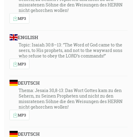
čujú slovo Božie a zachovávajú ho! [Lk 11:27-28]
missratenen Söhne die den Weisungen des HERRN
nicht gehorchen wollen!
32:01
MP3
A on, to Slovo sa stalo telom a stánilo medzi nami, a
hľadeli sme na jeho slávu, na slávu jako
ENGLISH
jednorodeného od Otca a bol plný milosti a pravdy. [Jn
Topic: Isaiah 30:8–13: “The Word of God came to the
1:14]
seers, to His prophets, and not to the wayward sons
who refuse to obey the LORD’s commands!”
36:03
MP3
… takže môžeme smele hovoriť: Pán mi je
spomocníkom, a nebudem sa báť. Čo mi urobí človek?!
DEUTSCH
[Žd 13:6]
Thema: Jesaia 30,8-13: Das Wort Gottes kam zu den
Sehern, zu Seinen Propheten und nicht zu den
36:15
missratenen Söhne die den Weisungen des HERRN
… nie zo skutkov spravedlivosti, ktoré by sme asi my
nicht gehorchen wollen!
boli činili, ale podľa svojho milosrdenstva nás spasil
MP3
kúpeľom opätného splodenia a obnovením Svätého
Ducha… [Tt 3:5]
DEUTSCH