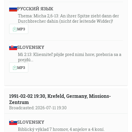
РУССКИЙ ЯЗЫК
Thema: Micha 2,6-13: An ihrer Spitze zieht dann der
Durchbrecher dahin (nicht der leitende Widder)!
MP3
SLOVENSKY
Mi 2:13: Kliesniteľ pôjde pred nimi hore; preboria sa a
prejdú…
MP3
1991-02-02 19:30, Krefeld, Germany, Missions-
Zentrum
Broadcasted: 2026-07-11 19:30
SLOVENSKY
Biblický výklad 7 hromov, 4 anjelov a 4 koní.