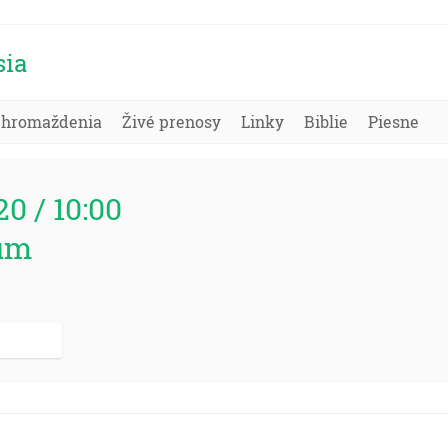
sia
Zhromaždenia
Živé prenosy
Linky
Biblie
Piesne
20 / 10:00
um