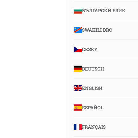
БЪЛГАРСКИ ЕЗИК
SWAHILI DRC
ČESKY
DEUTSCH
ENGLISH
ESPAÑOL
FRANÇAIS