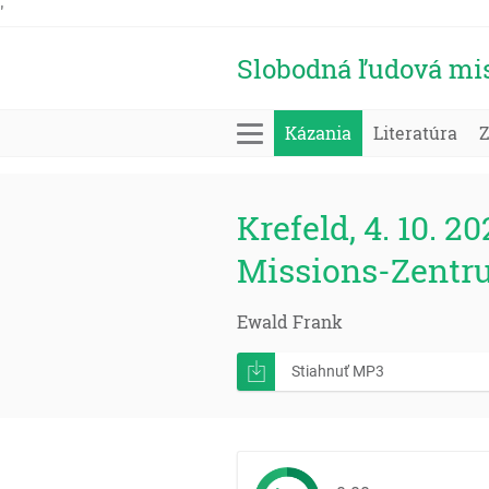
'
Slobodná ľudová mi
Kázania
Literatúra
Krefeld, 4. 10. 20
Missions-Zentr
Ewald Frank
Stiahnuť MP3