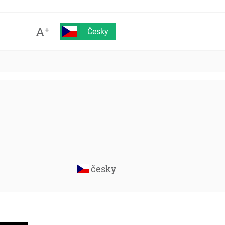
A
+
Česky
česky