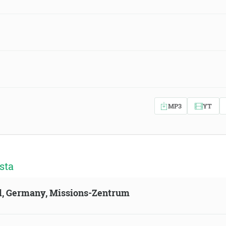
MP3
YT
sta
ld, Germany, Missions-Zentrum