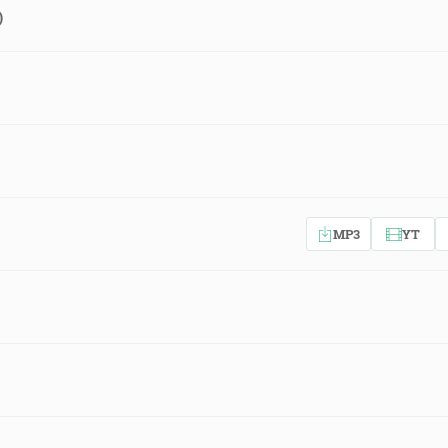
)
MP3
YT