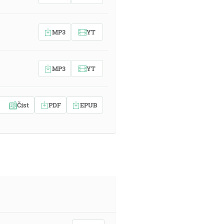
MP3
YT
MP3
YT
Číst
PDF
EPUB