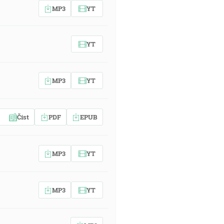
MP3
YT
YT
MP3
YT
Číst
PDF
EPUB
MP3
YT
MP3
YT