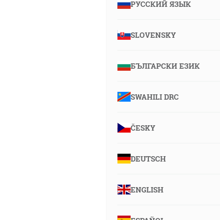
РУССКИЙ ЯЗЫК
SLOVENSKY
БЪЛГАРСКИ ЕЗИК
SWAHILI DRC
ČESKY
DEUTSCH
ENGLISH