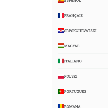
ESPAÑOL
FRANÇAIS
SRPSKOHRVATSKI
MAGYAR
ITALIANO
POLSKI
PORTUGUÊS
ROMÂNA