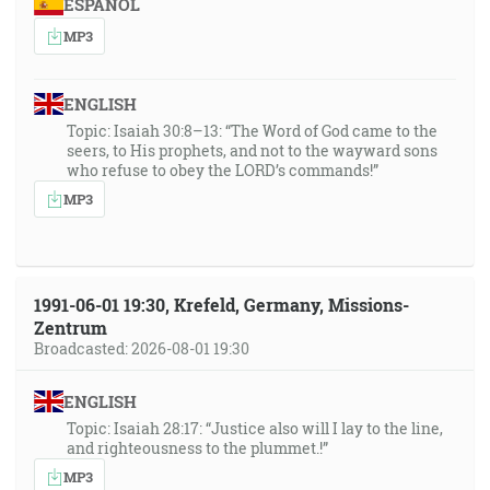
… ale kto zotrvá až do konca, ten bude spasený. [Mt
ESPAÑOL
24:13]
MP3
29:56
ENGLISH
Ale vo väčšine z nich sa nezaľúbilo Bohu, lebo boli
Topic: Isaiah 30:8–13: “The Word of God came to the
pobití a rozmetaní na púšti. [1Kor 10:5]
seers, to His prophets, and not to the wayward sons
who refuse to obey the LORD’s commands!”
30:23
MP3
Lebo sám Pán s veliteľským povelom, s hlasom
archanjela a s trúbou Božou sostúpi s neba, a mŕtvi v
Kristu vstanú najprv; potom my živí ponechaní
budeme razom s nimi vychvátení v oblakoch v ústrety
1991-06-01 19:30, Krefeld, Germany, Missions-
Pánovi do povetria. A takto budeme vždycky s
Zentrum
Pánom. [1Te 4:16-17]
Broadcasted: 2026-08-01 19:30
31:05
ENGLISH
A keď neprichádzal ženích, podriemaly všetky a
Topic: Isaiah 28:17: “Justice also will I lay to the line,
and righteousness to the plummet.!”
pospaly. Ale o polnoci povstal krik: Hľa, ženích ide!
Vyjdite mu vústrety! [Mt 25:5-6]
MP3