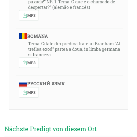
puxada!” NR. 1. Tema: O que é o chamado de
despertar?” (alemão e francês)
13:04
MP3
Lebo sme neišli za chytrácky vymyslenými bájkami,
keď sme vám oznámili moc a príchod nášho Pána
Ježiša Krista, ale jako takí, ktorí sme boli očitými
ROMÂNA
svedkami jeho veličenstva. [2Pt 1:16]
Tema: Citate din predica fratelui Branham "Al
treilea exod" partea a doua, in limba germana
si franceza .
13:49
Oznámil som drievne veci od dávna, a keď vyšli z
MP3
mojich úst, ohlasoval som ich; náhle som ich činieval,
a dostanovily sa. [Iz 48:3]
РУССКИЙ ЯЗЫК
14:21
MP3
A tomu, ktorý vás môže upevniť podľa môjho
evanjelia a podľa kázne Ježiša Krista, podľa zjavenia
tajomstva, zamlčaného cez večné časy, ale zjaveného
teraz a oznámeného skrze prorocké písma podľa
Nächste Predigt von diesem Ort
nariadenia večného Boha cieľom poslušnosti viery
medzi všetkými národami - jedinému, múdremu Bohu