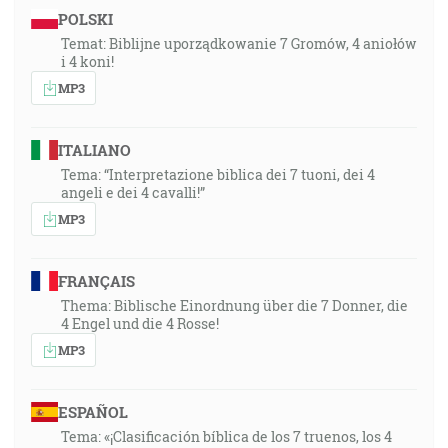
POLSKI
Temat: Biblijne uporządkowanie 7 Gromów, 4 aniołów
i 4 koni!
MP3
ITALIANO
Tema: “Interpretazione biblica dei 7 tuoni, dei 4
angeli e dei 4 cavalli!”
MP3
FRANÇAIS
Thema: Biblische Einordnung über die 7 Donner, die
4 Engel und die 4 Rosse!
MP3
ESPAÑOL
Tema: «¡Clasificación bíblica de los 7 truenos, los 4