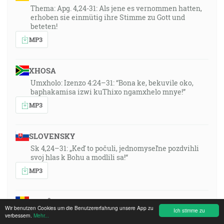
Thema: Apg. 4,24-31: Als jene es vernommen hatten,
erhoben sie einmütig ihre Stimme zu Gott und
beteten!
MP3
XHOSA
Umxholo: Izenzo 4:24–31: “Bona ke, bekuvile oko,
baphakamisa izwi kuThixo ngamxhelo mnye!”
MP3
SLOVENSKY
Sk 4,24–31: „Keď to počuli, jednomyseľne pozdvihli
svoj hlas k Bohu a modlili sa!“
MP3
ROMÂNA
Wir benutzen Cookies um die Benutzererfahrung unsere App zu
Ich stimme zu
Tema din Faptele Apostolilor 4:24 - 31 Cand au auzit ei
verbessern.
Mehr...
aceste lucruri, si-au ridicat glasul in unitate catre