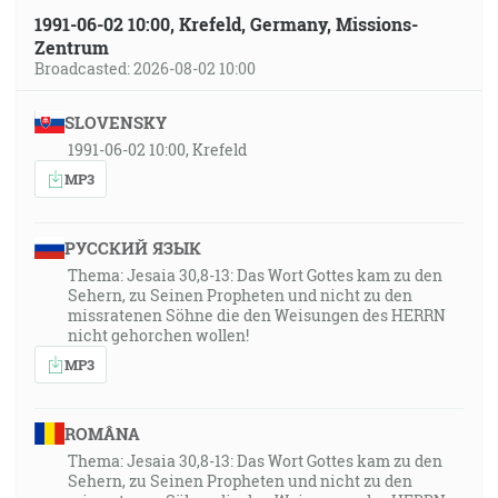
skrze Ježiša Krista sláva na veky vekov. Ameň. [Rm
1991-06-02 10:00, Krefeld, Germany, Missions-
Zentrum
16:26-27]
Broadcasted: 2026-08-02 10:00
14:27
SLOVENSKY
Pavel, sluha Boží, ale apoštol Ježiša Krista podľa viery
1991-06-02 10:00, Krefeld
vyvolených Božích a podľa známosti pravdy, pravdy
MP3
podľa pobožnosti, na nádeji večného života, ktorý
zasľúbil neklamný Bôh pred večnými časy a zjavil vo
svojich vlastných časoch svoje slovo kázňou, ktorou
РУССКИЙ ЯЗЫК
som ja poverený podľa nariadenia nášho Spasiteľa
Thema: Jesaia 30,8-13: Das Wort Gottes kam zu den
Boha … [Tt 1:1-3]
Sehern, zu Seinen Propheten und nicht zu den
missratenen Söhne die den Weisungen des HERRN
nicht gehorchen wollen!
14:48
MP3
Vtedy im povedal Ježiš: Môj čas nie je ešte tu, ale váš
čas je vždycky hotový. [Jn 7:6]
ROMÂNA
15:35
Thema: Jesaia 30,8-13: Das Wort Gottes kam zu den
Takto hovorí Hospodin, tvoj vykupiteľ, Svätý Izraelov:
Sehern, zu Seinen Propheten und nicht zu den