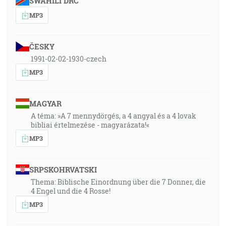
SWAHILI DRC
MP3
ČESKY
1991-02-02-1930-czech
MP3
MAGYAR
A téma: »A 7 mennydörgés, a 4 angyal és a 4 lovak
bibliai értelmezése - magyarázata!«
MP3
SRPSKOHRVATSKI
Thema: Biblische Einordnung über die 7 Donner, die
4 Engel und die 4 Rosse!
MP3