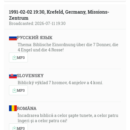
1991-02-02 19:30, Krefeld, Germany, Missions-
Zentrum
Broadcasted: 2026-07-11 19:30
РУССКИЙ ЯЗЫК
Thema: Biblische Einordnung über die 7 Donner, die
4 Engel und die 4 Rosse!
MP3
SLOVENSKY
Biblický výklad 7 hromov, 4 anjelov a 4 koní.
MP3
ROMÂNA
Încadrarea biblică a celor șapte tunete, a celor patru
îngeri și a celor patru cai!
MP3