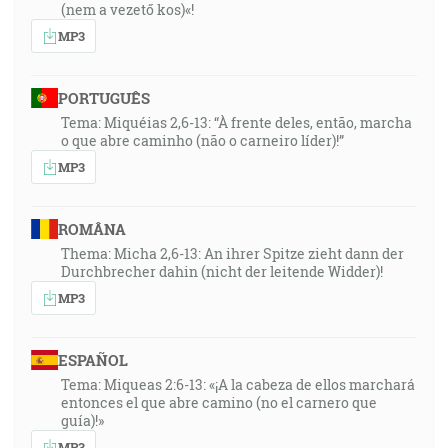
(nem a vezető kos)«!
MP3
PORTUGUÊS
Tema: Miquéias 2,6-13: “À frente deles, então, marcha
o que abre caminho (não o carneiro líder)!”
MP3
ROMÂNA
Thema: Micha 2,6-13: An ihrer Spitze zieht dann der
Durchbrecher dahin (nicht der leitende Widder)!
MP3
ESPAÑOL
Tema: Miqueas 2:6-13: «¡A la cabeza de ellos marchará
entonces el que abre camino (no el carnero que
guía)!»
MP3