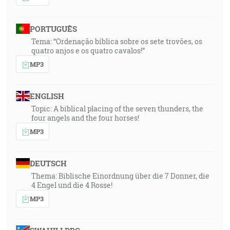
PORTUGUÊS
Tema: “Ordenação bíblica sobre os sete trovões, os
quatro anjos e os quatro cavalos!”
MP3
ENGLISH
Topic: A biblical placing of the seven thunders, the
four angels and the four horses!
MP3
DEUTSCH
Thema: Biblische Einordnung über die 7 Donner, die
4 Engel und die 4 Rosse!
MP3