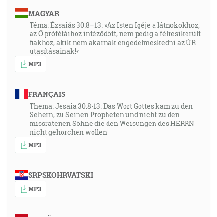
MAGYAR
25:08
Téma: Ézsaiás 30:8–13: »Az Isten Igéje a látnokokhoz,
Mnohí budú zpytovať, a rozmnoží sa vedomosť. [Dn
az Ő prófétáihoz intéződött, nem pedig a félresikerült
fiakhoz, akik nem akarnak engedelmeskedni az ÚR
12:4]
utasításainak!«
MP3
25:22
Takto hovorí Hospodin: Postojte na cestách a vidzte a
pýtajte sa po chodníkoch veku, ktorá je tá dobrá
FRANÇAIS
cesta, a iďte po nej a tak najdite pokoj svojej duši! Ale
Thema: Jesaia 30,8-13: Das Wort Gottes kam zu den
oni povedali: Nepojdeme! [Jr 6:16]
Sehern, zu Seinen Propheten und nicht zu den
missratenen Söhne die den Weisungen des HERRN
nicht gehorchen wollen!
26:34
MP3
Lebo vchádzame do odpočinku my, ktorí sme uverili,
jako povedal: Takže som prisahal vo svojom hneve, že
nevojdú do môjho odpočinku, hoci sú diela učinené
SRPSKOHRVATSKI
od založenia sveta. [Žd 4:3]
MP3
27:51