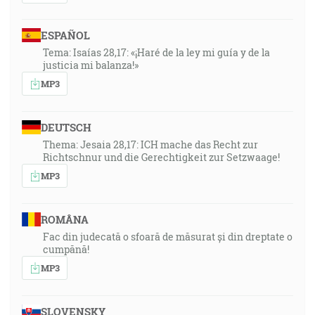
32:37
ESPAÑOL
Vtedy vstaly všetky tie panny a ozdobily svoje lampy.
Tema: Isaías 28,17: «¡Haré de la ley mi guía y de la
[Mt 25:7]
justicia mi balanza!»
MP3
34:30
A bláznivé povedaly rozumným: Dajte nám zo svojho
oleja, lebo naše lampy hasnú. [Mt 25:8]
DEUTSCH
Thema: Jesaia 28,17: ICH mache das Recht zur
Richtschnur und die Gerechtigkeit zur Setzwaage!
34:46
MP3
***Malachiáš 3... neuvádza verše...***
34:52
ROMÂNA
***Lukáš 17... neuvádza verše...***
Fac din judecată o sfoară de măsurat și din dreptate o
cumpănă!
36:57
MP3
Ale o polnoci povstal krik: Hľa, ženích ide! Vyjdite mu
vústrety! [Mt 25:6]
SLOVENSKY