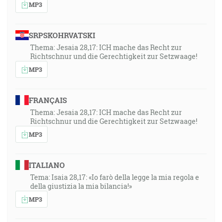
ktorých si neznal. Teraz sú stvorené a nie od dávna, a
MP3
nepočul si o nich predo dňom, aby si nepovedal: Hľa,
vedel som to. [Iz 48:6-7]
SRPSKOHRVATSKI
Thema: Jesaia 28,17: ICH mache das Recht zur
40:31
Richtschnur und die Gerechtigkeit zur Setzwaage!
Bláznivé vezmúc svoje lampy nevzaly so sebou oleja;
MP3
ale rozumné vzaly oleja vo svojich nádobách so
svojimi lampami. [Mt 25:3-4]
FRANÇAIS
40:51
Thema: Jesaia 28,17: ICH mache das Recht zur
Ale keď prijde on, ten Duch pravdy, uvedie vás do
Richtschnur und die Gerechtigkeit zur Setzwaage!
každej pravdy; lebo nebude hovoriť sám od seba, ale
MP3
bude hovoriť všetko, čokoľvek počuje, aj budúce veci
vám bude zvestovať. [Jn 16:13]
ITALIANO
Tema: Isaia 28,17: «Io farò della legge la mia regola e
41:33
della giustizia la mia bilancia!»
Ježiš Kristus ten istý včera i dnes i naveky. [Žd 13:8]
MP3
42:09