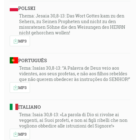
slúžili, ale aby slúžil a dal svoju dušu jako výkupné za
POLSKI
mnohých. [Mk 10:45]
Thema: Jesaia 30,8-13: Das Wort Gottes kam zu den
Sehern, zu Seinen Propheten und nicht zu den
31:47
missratenen Söhne die den Weisungen des HERRN
nicht gehorchen wollen!
Nebude tlieť ani sa nenalomí, dokiaľ nepostaví na
MP3
zemi súdu, a na jeho vyučujúci zákon budú očakávať
ostrovy. [Iz 42:4]
PORTUGUÊS
32:04
Tema: Isaías 30,8-13: “A Palavra de Deus veio aos
Jako slobodní, a nie ako takí, ktorí majú slobodu na
videntes, aos seus profetas, e não aos filhos rebeldes
zásteru zlosti, ale jako sluhovia Boží. [1Pt 2:16]
que não querem obedecer às instruções do SENHOR!”
MP3
33:01
Už vám nehovorím viacej sluhovia, lebo sluha nevie,
ITALIANO
čo robí jeho pán. Ale vás som nazval priateľmi, lebo
Tema: Isaia 30,8-13: «La parola di Dio si rivolse ai
všetko to, čo som počul od svojho Otca, oznámil som
veggenti, ai Suoi profeti, e non ai figli ribelli che non
vám. [Jn 15:15]
vogliono obbedire alle istruzioni del Signore!»
MP3
33:17