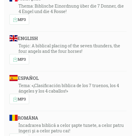
Thema: Biblische Einordnung über die 7 Donner, die
4 Engel und die 4 Rosse!
MP3
ENGLISH
Topic: A biblical placing of the seven thunders, the
four angels and the four horses!
MP3
ESPAÑOL
Tema: «¡Clasificación bíblica de los 7 truenos, los 4
ángeles y los 4 caballos!»
MP3
ROMÂNA
Încadrarea biblică a celor șapte tunete, a celor patru
îngeri și a celor patru cai!