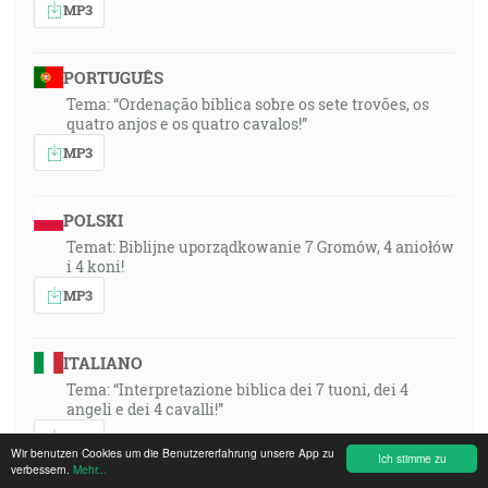
MP3
PORTUGUÊS
Tema: “Ordenação bíblica sobre os sete trovões, os
quatro anjos e os quatro cavalos!”
MP3
POLSKI
Temat: Biblijne uporządkowanie 7 Gromów, 4 aniołów
i 4 koni!
MP3
ITALIANO
Tema: “Interpretazione biblica dei 7 tuoni, dei 4
angeli e dei 4 cavalli!”
MP3
Wir benutzen Cookies um die Benutzererfahrung unsere App zu
Ich stimme zu
verbessern.
Mehr...