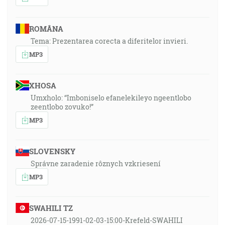
ROMÂNA
Tema: Prezentarea corecta a diferitelor invieri.
MP3
XHOSA
Umxholo: “Imboniselo efanelekileyo ngeentlobo
zeentlobo zovuko!”
MP3
SLOVENSKY
Správne zaradenie rôznych vzkriesení
MP3
SWAHILI TZ
2026-07-15-1991-02-03-15:00-Krefeld-SWAHILI