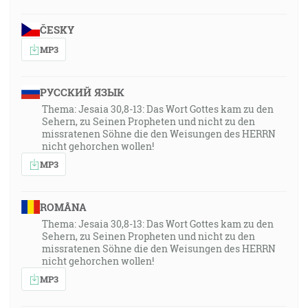
Vtedy povedala Mária: Hľa, som dievka Pánova; nech
ČESKY
sa mi tedy stane podľa tvojho slova. A anjel odišiel od
nej. [Lk 1:38]
MP3
33:47
РУССКИЙ ЯЗЫК
A sluha Pánov sa nemá vadiť, ale má byť prívetivý ku
Thema: Jesaia 30,8-13: Das Wort Gottes kam zu den
všetkým, schopný učiť a zniesť i zlé, ktorý v krotkej
Sehern, zu Seinen Propheten und nicht zu den
tichosti karhá tých, ktorý sa protivia, ak by im azda
missratenen Söhne die den Weisungen des HERRN
Bôh dal pokánie poznať pravdu, a aby zase vytriezveli
nicht gehorchen wollen!
a vymanili sa z osídla diablovho, ktorí sú lapení od
MP3
neho robiť jeho vôľu. [2Tm 2:24-26]
ROMÂNA
36:26
Thema: Jesaia 30,8-13: Das Wort Gottes kam zu den
… a vravel: Otče, ak chceš, odnes odo mňa tento
Sehern, zu Seinen Propheten und nicht zu den
kalich; avšak nie moja vôľa, ale tvoja nech sa stane!
missratenen Söhne die den Weisungen des HERRN
[Lk 22:42]
nicht gehorchen wollen!
MP3
37:27