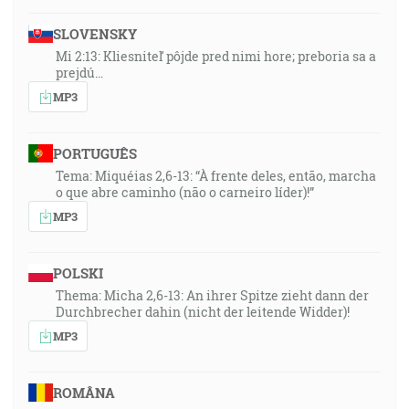
SLOVENSKY
Mi 2:13: Kliesniteľ pôjde pred nimi hore; preboria sa a
prejdú…
MP3
PORTUGUÊS
Tema: Miquéias 2,6-13: “À frente deles, então, marcha
o que abre caminho (não o carneiro líder)!”
MP3
POLSKI
Thema: Micha 2,6-13: An ihrer Spitze zieht dann der
Durchbrecher dahin (nicht der leitende Widder)!
MP3
ROMÂNA