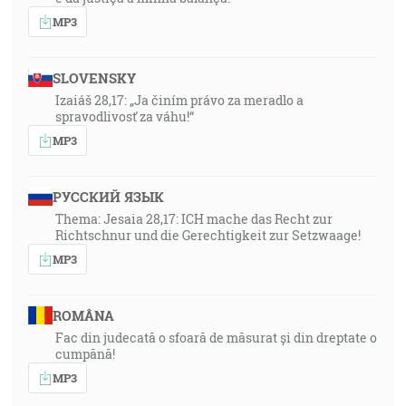
Za príklad, ako znášať zlé a jako zhovievať, vezmite si,
MP3
moji bratia, prorokov, ktorí hovorili v mene Pánovom.
Hľa, blahoslavíme tých, ktorí trpezlivo zniesli. O
trpezlivosti Jobovej ste počuli a koniec Pánov ste
SLOVENSKY
videli, pretože je Pán veľmi ľútostivý a milosrdný. [Jk
Izaiáš 28,17: „Ja činím právo za meradlo a
spravodlivosť za váhu!“
5:10-11]
MP3
47:08
A Hospodin navrátil to, čo bolo odňaté Jobovi, keď sa
РУССКИЙ ЯЗЫК
modlil za svojho priateľa. A Hospodin pridal všetkého
Thema: Jesaia 28,17: ICH mache das Recht zur
toho, čo mal Job, dvojnásobne. [Jb 42:10]
Richtschnur und die Gerechtigkeit zur Setzwaage!
MP3
47:35
A trpezlivosť nech má dokonalý skutok, aby ste boli
dokonalí a celí, nemajúci v ničom nedostatku. [Jk 1:4]
ROMÂNA
Fac din judecată o sfoară de măsurat și din dreptate o
cumpănă!
48:26
MP3
Takto hovorí Hospodin Zástupov: V tých dňoch to
bude, že sa chopia desiati mužovia zo všetkých