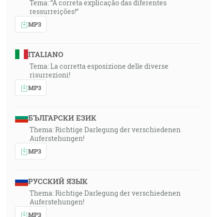
milujú jeho príchod. [2Tm 4:8]
Tema: “A correta explicação das diferentes
ressurreições!”
MP3
1:01:31
A tí všetci, hoci dostali svedoctvo vierou, neodniesli si
zasľúbenia, pretože Bôh predvidel čosi lepšie o nás,
ITALIANO
aby neboli bez nás zdokonalení. [Žd 11:39-40]
Tema: La corretta esposizione delle diverse
risurrezioni!
MP3
БЪЛГАРСКИ ЕЗИК
Thema: Richtige Darlegung der verschiedenen
Auferstehungen!
MP3
РУССКИЙ ЯЗЫК
Thema: Richtige Darlegung der verschiedenen
Auferstehungen!
MP3