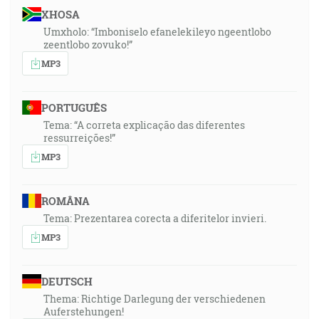
XHOSA
Umxholo: “Imboniselo efanelekileyo ngeentlobo
zeentlobo zovuko!”
MP3
PORTUGUÊS
Tema: “A correta explicação das diferentes
ressurreições!”
MP3
ROMÂNA
Tema: Prezentarea corecta a diferitelor invieri.
MP3
DEUTSCH
Thema: Richtige Darlegung der verschiedenen
Auferstehungen!