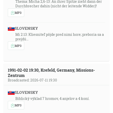
Thema: Micha 2,6-13: An ihrer Spitze zieht dann der
Durchbrecher dahin (nicht der leitende Widder)!
MP3
SLOVENSKY
Mi 2:13: Kliesniteľ pôjde pred nimi hore; preboria sa a
prejdú…
MP3
1991-02-02 19:30, Krefeld, Germany, Missions-
Zentrum
Broadcasted: 2026-07-11 19:30
SLOVENSKY
Biblický výklad 7 hromov, 4 anjelov a 4 koní.
MP3