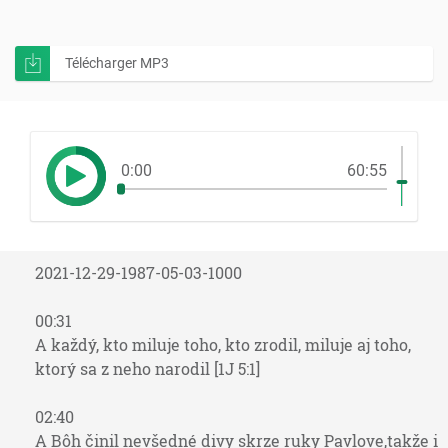
Télécharger MP3
0:00
60:55
2021-12-29-1987-05-03-1000
00:31
A každý, kto miluje toho, kto zrodil, miluje aj toho,
ktorý sa z neho narodil [1J 5:1]
02:40
A Bôh činil nevšedné divy skrze ruky Pavlove,takže i