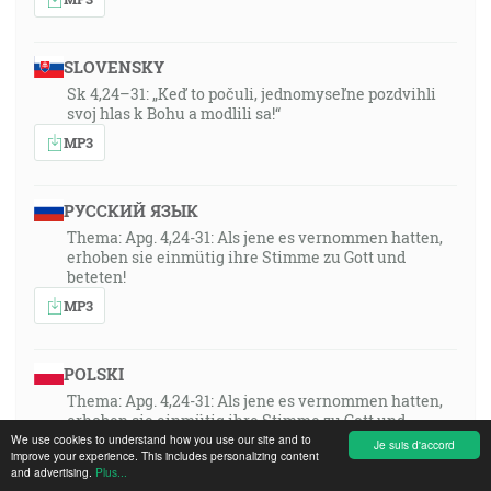
SLOVENSKY
Sk 4,24–31: „Keď to počuli, jednomyseľne pozdvihli
svoj hlas k Bohu a modlili sa!“
MP3
РУССКИЙ ЯЗЫК
Thema: Apg. 4,24-31: Als jene es vernommen hatten,
erhoben sie einmütig ihre Stimme zu Gott und
beteten!
MP3
POLSKI
Thema: Apg. 4,24-31: Als jene es vernommen hatten,
erhoben sie einmütig ihre Stimme zu Gott und
beteten!
We use cookies to understand how you use our site and to
Je suis d'accord
improve your experience. This includes personalizing content
MP3
and advertising.
Plus...