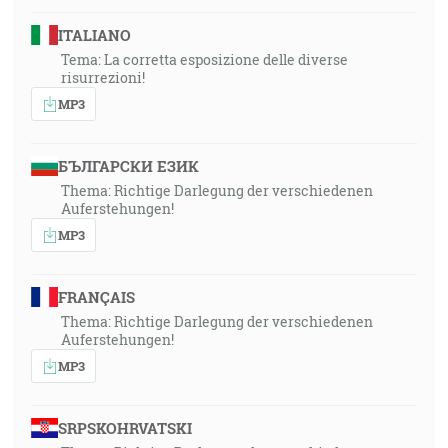
povedzte: Pokoj tomuto domu! A jestli tam bude syn
pokoja, váš pokoj odpočinie na ňom, ináče sa navráti
ITALIANO
k vám. [Lk 10:5-6]
Tema: La corretta esposizione delle diverse
risurrezioni!
MP3
БЪЛГАРСКИ ЕЗИК
Thema: Richtige Darlegung der verschiedenen
Auferstehungen!
MP3
FRANÇAIS
Thema: Richtige Darlegung der verschiedenen
Auferstehungen!
MP3
SRPSKOHRVATSKI