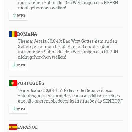
missratenen Söhne die den Weisungen des HERRN
spasenie nášho Boha! [Iz 52:10]
nicht gehorchen wollen!
MP3
26:22
… tak, ako si nás v ňom vyvolil pred založením sveta,
aby sme boli svätí a bezvadní pred ním, v láske … [Ef
ROMÂNA
1:4]
Thema: Jesaia 30,8-13: Das Wort Gottes kam zu den
Sehern, zu Seinen Propheten und nicht zu den
missratenen Söhne die den Weisungen des HERRN
27:10
nicht gehorchen wollen!
S Kristom spolu ukrižovaný som a žijem už nie ja, ale
MP3
žije vo mne Kristus, a to, čo teraz žijem v tele, vo viere
Syna Božieho žijem, ktorý si ma zamiloval a vydal
sám seba za mňa. [Gl 2:20]
PORTUGUÊS
Tema: Isaías 30,8-13: “A Palavra de Deus veio aos
videntes, aos seus profetas, e não aos filhos rebeldes
32:27
que não querem obedecer às instruções do SENHOR!”
Povedzte tým, ktorí sú bojazlivého srdca: Buďte silní!
MP3
Nebojte sa! Hľa, váš Bôh prijde s pomstou, s odplatou
Božou; on prijde a spasí vás. Vtedy sa otvoria oči
slepých, a otvoria sa aj uši hluchých. Vtedy poskočí
ESPAÑOL