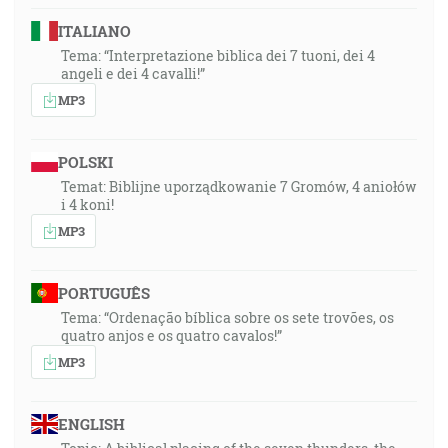
ITALIANO
Tema: “Interpretazione biblica dei 7 tuoni, dei 4
angeli e dei 4 cavalli!”
MP3
POLSKI
Temat: Biblijne uporządkowanie 7 Gromów, 4 aniołów
i 4 koni!
MP3
PORTUGUÊS
Tema: “Ordenação bíblica sobre os sete trovões, os
quatro anjos e os quatro cavalos!”
MP3
ENGLISH