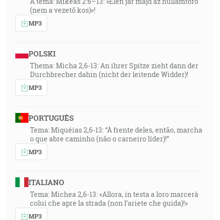
A téma: Mikeás 2:6–13: »Élen jár majd az hullámtörő
(nem a vezető kos)«!
MP3
POLSKI
Thema: Micha 2,6-13: An ihrer Spitze zieht dann der
Durchbrecher dahin (nicht der leitende Widder)!
MP3
PORTUGUÊS
Tema: Miquéias 2,6-13: “À frente deles, então, marcha
o que abre caminho (não o carneiro líder)!”
MP3
ITALIANO
Tema: Michea 2,6-13: «Allora, in testa a loro marcerà
colui che apre la strada (non l’ariete che guida)!»
MP3