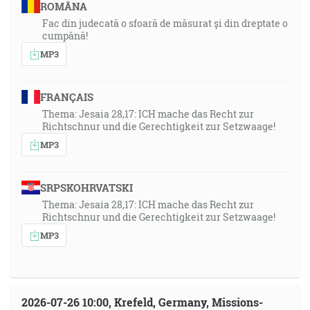
v tele, ospravedlnený v Duchu, zjavený anjelom,
ROMÂNA
kázaný pohanom, uverené mu na svete, hore vzatý v
Fac din judecată o sfoară de măsurat și din dreptate o
cumpănă!
sláve. [1Tm 3:16]
MP3
49:47
… a spolu vzkriesil a spolu posadil v ponebeských
FRANÇAIS
oblastiach v Kristu Ježišovi … [Ef 2:6]
Thema: Jesaia 28,17: ICH mache das Recht zur
Richtschnur und die Gerechtigkeit zur Setzwaage!
51:19
MP3
A nezarmucujte Svätého Ducha Božieho, ktorým ste
zapečatení ku dňu vykúpenia. [Ef 4:30]
SRPSKOHRVATSKI
51:27
Thema: Jesaia 28,17: ICH mache das Recht zur
Richtschnur und die Gerechtigkeit zur Setzwaage!
Lebo sme spasení v nádeji. Ale nádej, ktorá sa vidí, nie
MP3
je nádejou, lebo na to, čo niekto vidí, prečo by sa na to
aj nadejal? [Rm 8:24]
51:47
2026-07-26 10:00, Krefeld, Germany, Missions-
Lebo sám Pán s veliteľským povelom, s hlasom