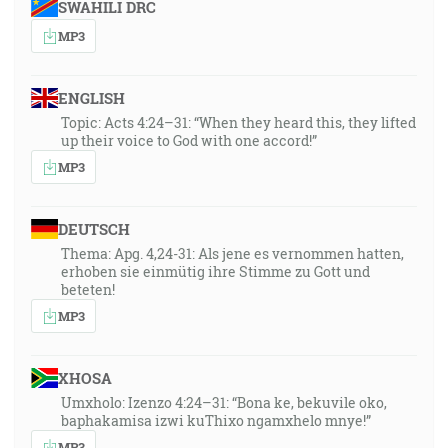
SWAHILI DRC
MP3
ENGLISH
Topic: Acts 4:24–31: “When they heard this, they lifted
up their voice to God with one accord!”
MP3
DEUTSCH
Thema: Apg. 4,24-31: Als jene es vernommen hatten,
erhoben sie einmütig ihre Stimme zu Gott und
beteten!
MP3
XHOSA
Umxholo: Izenzo 4:24–31: “Bona ke, bekuvile oko,
baphakamisa izwi kuThixo ngamxhelo mnye!”
MP3