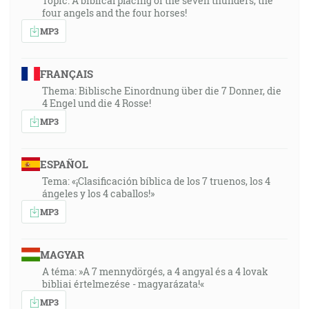
Topic: A biblical placing of the seven thunders, the
four angels and the four horses!
MP3
FRANÇAIS
Thema: Biblische Einordnung über die 7 Donner, die
4 Engel und die 4 Rosse!
MP3
ESPAÑOL
Tema: «¡Clasificación bíblica de los 7 truenos, los 4
ángeles y los 4 caballos!»
MP3
MAGYAR
A téma: »A 7 mennydörgés, a 4 angyal és a 4 lovak
bibliai értelmezése - magyarázata!«
MP3