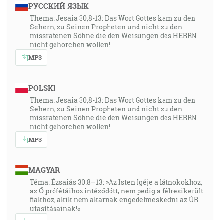
nenavráti sa ku mne prázdne, ale vykoná to, čo sa mi
РУССКИЙ ЯЗЫК
ľúbi, a podarí sa mu to, na čo ho pošlem. [Iz 55:11]
Thema: Jesaia 30,8-13: Das Wort Gottes kam zu den
Sehern, zu Seinen Propheten und nicht zu den
19:19
missratenen Söhne die den Weisungen des HERRN
nicht gehorchen wollen!
Ty že veríš, že je jeden Bôh? Dobre robíš. Aj démoni
MP3
veria a trasú sa. [Jk 2:19]
19:57
POLSKI
Moje ovce čujú môj hlas … [Jn 10:27]
Thema: Jesaia 30,8-13: Das Wort Gottes kam zu den
Sehern, zu Seinen Propheten und nicht zu den
20:44
missratenen Söhne die den Weisungen des HERRN
nicht gehorchen wollen!
Vedzte, že on, Hospodin, je Bôh, on nás učinil, a jeho
MP3
sme, jeho ľud a ovčie stádo jeho pastvy. [Ž 100:3]
21:59
MAGYAR
Hlas volajúceho na púšti: Prihotovte cestu Pánovu,
Téma: Ézsaiás 30:8–13: »Az Isten Igéje a látnokokhoz,
čiňte priame jeho chodníky! [Mk 1:3]
az Ő prófétáihoz intéződött, nem pedig a félresikerült
fiakhoz, akik nem akarnak engedelmeskedni az ÚR
utasításainak!«
22:26