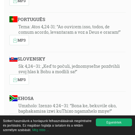
MP3
PORTUGUÊS
Tema: Atos 4,24-31: “Ao ouvirem isso, todos, de
comum acordo, levantaram a voz a Deus e oraram!”
MP3
SLOVENSKY
Sk 4,24–31: „Keď to počuli, jednomyseľne pozdvihli
svoj hlas k Bohu a modlili sa!“
MP3
XHOSA
Umxholo: Izenzo 4:24–31: “Bona ke, bekuvile oko,
baphakamisa izwi kuThixo ngamxhelo mnye!”
MP3
Sütiket használunk a honlapunk felhasználásának megértésére
Egyetértek
és javítására. Ez magában foglalja a tartalom és a reklám
személyre szabását.
Még több ...