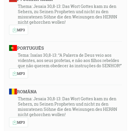
23:27
Thema: Jesaia 30,8-13: Das Wort Gottes kam zu den
… lebo sám Otec vás má rád, pretože ste vy mňa mali
Sehern, zu Seinen Propheten und nicht zu den
radi a uverili ste, že som ja vyšiel od Boha. [Jn 16:27]
missratenen Söhne die den Weisungen des HERRN
nicht gehorchen wollen!
24:49
MP3
A teraz poznali, že všetko, čo si mi dal, je od teba; lebo
slová, ktoré si mi dal, dal som im, a oni prijali a
PORTUGUÊS
poznali vpravde, že som vyšiel od teba, a uverili, že si
Tema: Isaías 30,8-13: “A Palavra de Deus veio aos
ma ty poslal. [Jn 17:7-8]
videntes, aos seus profetas, e não aos filhos rebeldes
que não querem obedecer às instruções do SENHOR!”
29:25
MP3
A tu na poludnie, na ceste som videl, ó, kráľu, z neba
nad jasnosť slnca jasnejšie svetlo, ktoré razom
ROMÂNA
obkľúčilo mňa i tých, ktorí išli so mnou. [Sk 26:13]
Thema: Jesaia 30,8-13: Das Wort Gottes kam zu den
Sehern, zu Seinen Propheten und nicht zu den
29:54
missratenen Söhne die den Weisungen des HERRN
… ten blahoslavený a jediný Mocnár, Kráľ kraľujúcich
nicht gehorchen wollen!
a Pán panujúcich, ktorý má sám jediný nesmrteľnosť
MP3
a býva v neprístupnom svetle, ktoré nevidel nikto z