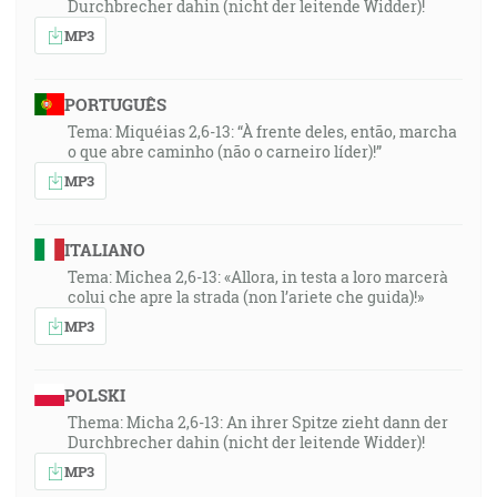
Durchbrecher dahin (nicht der leitende Widder)!
MP3
PORTUGUÊS
Tema: Miquéias 2,6-13: “À frente deles, então, marcha
o que abre caminho (não o carneiro líder)!”
MP3
ITALIANO
Tema: Michea 2,6-13: «Allora, in testa a loro marcerà
colui che apre la strada (non l’ariete che guida)!»
MP3
POLSKI
Thema: Micha 2,6-13: An ihrer Spitze zieht dann der
Durchbrecher dahin (nicht der leitende Widder)!
MP3