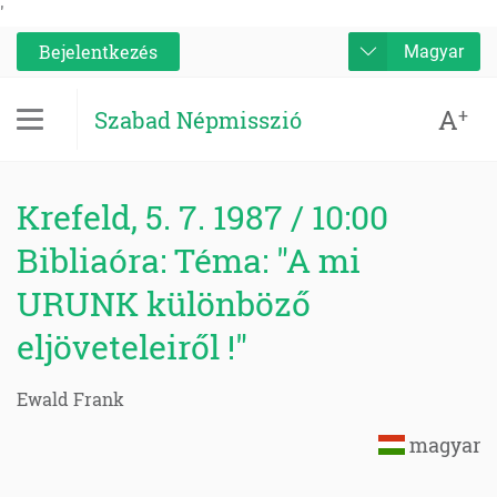
'
Bejelentkezés
Magyar
A
+
Szabad Népmisszió
Krefeld, 5. 7. 1987 / 10:00
Bibliaóra: Téma: "A mi
URUNK különböző
eljöveteleiről !"
Ewald Frank
magyar