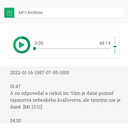
MP3 letöltése
0:00
48:14
2022-01-16-1987-07-05-1000
01:47
A on odpovedal a riekol im: Vám je dané poznať
tajomstvá nebeského kráľovstva, ale tamtým nie je
dané. [Mt 13:11]
04:30
Kto verí vo mňa, jako hovorí Písmo, rieky živej vody