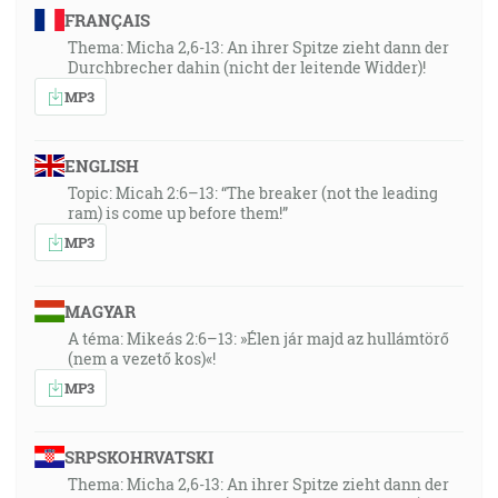
FRANÇAIS
Thema: Micha 2,6-13: An ihrer Spitze zieht dann der
Durchbrecher dahin (nicht der leitende Widder)!
MP3
ENGLISH
Topic: Micah 2:6–13: “The breaker (not the leading
ram) is come up before them!”
MP3
MAGYAR
A téma: Mikeás 2:6–13: »Élen jár majd az hullámtörő
(nem a vezető kos)«!
MP3
SRPSKOHRVATSKI
Thema: Micha 2,6-13: An ihrer Spitze zieht dann der