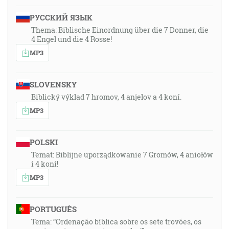
РУССКИЙ ЯЗЫК
Thema: Biblische Einordnung über die 7 Donner, die
4 Engel und die 4 Rosse!
MP3
SLOVENSKY
Biblický výklad 7 hromov, 4 anjelov a 4 koní.
MP3
POLSKI
Temat: Biblijne uporządkowanie 7 Gromów, 4 aniołów
i 4 koni!
MP3
PORTUGUÊS
Tema: “Ordenação bíblica sobre os sete trovões, os