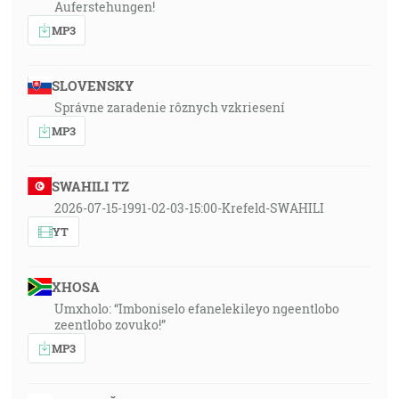
Auferstehungen!
MP3
SLOVENSKY
Správne zaradenie rôznych vzkriesení
MP3
SWAHILI TZ
2026-07-15-1991-02-03-15:00-Krefeld-SWAHILI
YT
XHOSA
Umxholo: “Imboniselo efanelekileyo ngeentlobo
zeentlobo zovuko!”
MP3