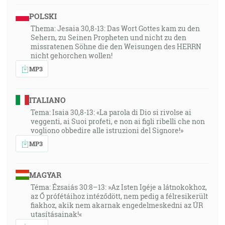
ľudí ani nemôže vidieť, ktorému česť a večná sila.
POLSKI
Ameň. [1Tm 6:15-16]
Thema: Jesaia 30,8-13: Das Wort Gottes kam zu den
Sehern, zu Seinen Propheten und nicht zu den
30:13
missratenen Söhne die den Weisungen des HERRN
… a to o hriechu preto, že neveria vo mňa; o
nicht gehorchen wollen!
spravedlivosti, že idem k svojmu Otcovi, a už ma
MP3
viacej neuvidíte, a o súde, že knieža tohoto sveta je
odsúdené. [Jn 16:9-11]
ITALIANO
Tema: Isaia 30,8-13: «La parola di Dio si rivolse ai
31:25
veggenti, ai Suoi profeti, e non ai figli ribelli che non
A položím nepriateľstvo medzi tebou a medzi ženou,
vogliono obbedire alle istruzioni del Signore!»
medzi tvojím semenom a medzi jej semenom; ono ti
MP3
rozdrtí hlavu a ty mu rozdrtíš pätu. [1M 3:15]
MAGYAR
33:54
… o Ježišovi z Nazareta, jako ho pomazal Bôh Svätým
Téma: Ézsaiás 30:8–13: »Az Isten Igéje a látnokokhoz,
az Ő prófétáihoz intéződött, nem pedig a félresikerült
Duchom a mocou, ktorý prešiel zem dobre činiac a
fiakhoz, akik nem akarnak engedelmeskedni az ÚR
uzdravujúc všetkých, ktorí boli premožení od diabla a
utasításainak!«
držaní v jeho moci, pretože bol s ním Bôh. [Sk 10:38]