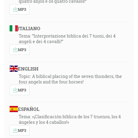
quatro anjos e os quatro cavalos!”
MP3
ITALIANO
Tema: “Interpretazione biblica dei 7 tuoni, dei 4
angeli e dei 4 cavalli!”
MP3
ENGLISH
Topic: A biblical placing of the seven thunders, the
four angels and the four horses!
MP3
ESPAÑOL
Tema: «¡Clasificación bíblica de los 7 truenos, los 4
ángeles y los 4 caballos!»
MP3